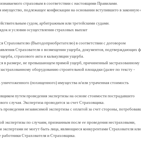
признаваемого страховым в соответствии с настоящими Правилами.
тся имущество, подлежащее конфискации на основании вступившего в законную 
действительным судом, арбитражным или третейскими судами.
ядок и условия осуществления страховых выплат
ся Страхователю (Выгодоприобретателю) в соответствии с договором
заявления Страхователя о возмещении ущерба, документов, подтверждающих ф
ущерба, страхового акта и калькуляции ущерба.
тся в размере, не превышающем прямой ущерб, причиненный застрахованному
застрахованному оборудованию строительной площадки (далее по тексту -
ь уничтоженного (похищенного) имущества и/или утраченная стоимость
овщиком путем проведения экспертизы на основе стоимости пострадавшего
вого случая. Экспертиза проводится за счет Страховщика.
ть проведения независимой экспертизы с оплатой за счет стороны, потребовав
ой экспертизы по случаям, признанным после ее проведения нестраховыми,
и экспертами не могут быть лица, являющиеся конкурентами Страхователя или
е работники Страхователя и Страховщика.