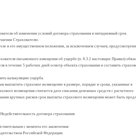
ователя об изменении условий договора страхования в пятидневный срок
решении Страхователю.
ателе и его имущественном положении, за исключением случаев, предусмотрен
хователя письменного извещения об ущербе (п. 8.3.2 настоящих Правил) обяза
еля в течение 5 рабочих дней осмотр объекта страхования и составить страхов
вить калькуляцию ущерба.
вым выплатить страховое возмещение в размере, порядке и сроки, указанные в
ахового возмещения считается дата списания денежных средств с расчетного
вания крупных рисков срок выплаты страхового возмещения может быть продл
 Недействительность договора страхования
йствительным с момента его заключения:
нодательством Российской Федерации.