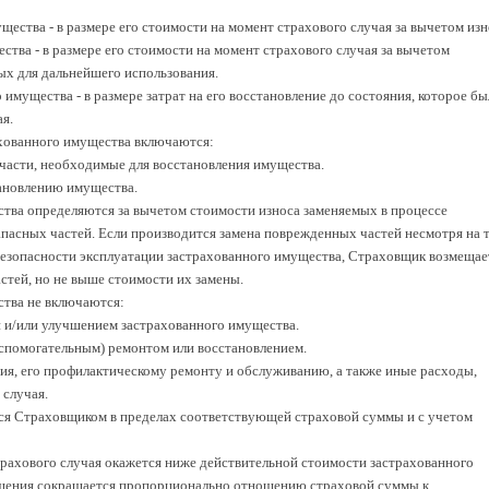
щества - в размере его стоимости на момент страхового случая за вычетом изн
ества - в размере его стоимости на момент страхового случая за вычетом
х для дальнейшего использования.
 имущества - в размере затрат на его восстановление до состояния, которое бы
я.
ахованного имущества включаются:
 части, необходимые для восстановления имущества.
тановлению имущества.
ства определяются за вычетом стоимости износа заменяемых в процессе
апасных частей. Если производится замена поврежденных частей несмотря на т
безопасности эксплуатации застрахованного имущества, Страховщик возмещае
стей, но не выше стоимости их замены.
ства не включаются:
и и/или улучшением застрахованного имущества.
вспомогательным) ремонтом или восстановлением.
ния, его профилактическому ремонту и обслуживанию, а также иные расходы,
 случая.
ся Страховщиком в пределах соответствующей страховой суммы и с учетом
трахового случая окажется ниже действительной стоимости застрахованного
змещения сокращается пропорционально отношению страховой суммы к