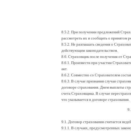
8.5.2. При получении предложений Страх
рассмотреть их и сообщить о принятом 
8.5.2. Не разглашать сведения о Страхов
действующим законодательством.
8.6. Страховщик после получения от Стра
8.6.1. Произвести при участии Страховат
акт.
8.6.2. Совместно со Страхователем соста
8.6.3. В случае признания случая страхо
договоре страхования. Днем выплаты стр
счета Страховщика. В случае перестрахо
что указывается в договоре страхования.
9.
9.1. Договор страхования считается неде
9.1.1. В случаях, предусмотренных зако