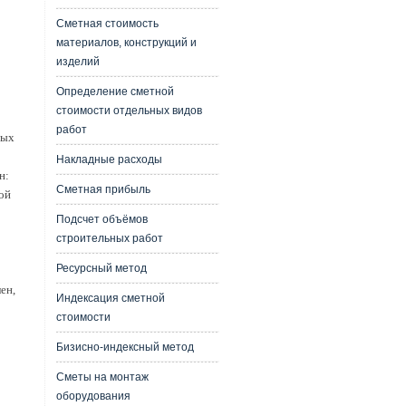
Сметная стоимость
материалов, конструкций и
изделий
Определение сметной
стоимости отдельных видов
работ
ных
Накладные расходы
н:
Сметная прибыль
ой
Подсчет объёмов
строительных работ
Ресурсный метод
ен,
Индексация сметной
стоимости
Бизисно-индексный метод
Сметы на монтаж
оборудования