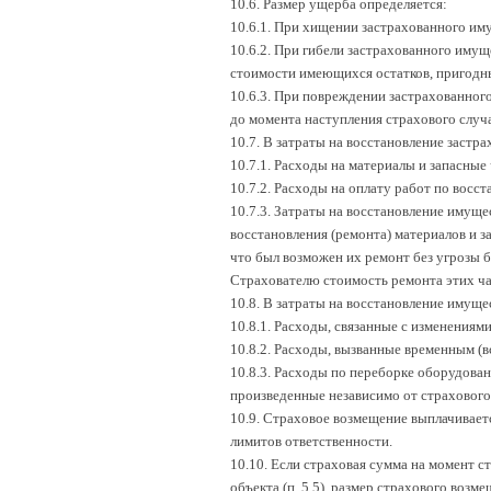
10.6. Размер ущерба определяется:
10.6.1. При хищении застрахованного иму
10.6.2. При гибели застрахованного имущ
стоимости имеющихся остатков, пригодны
10.6.3. При повреждении застрахованного
до момента наступления страхового случа
10.7. В затраты на восстановление застр
10.7.1. Расходы на материалы и запасные
10.7.2. Расходы на оплату работ по восс
10.7.3. Затраты на восстановление имуще
восстановления (ремонта) материалов и з
что был возможен их ремонт без угрозы 
Страхователю стоимость ремонта этих ча
10.8. В затраты на восстановление имуще
10.8.1. Расходы, связанные с изменениям
10.8.2. Расходы, вызванные временным (
10.8.3. Расходы по переборке оборудова
произведенные независимо от страхового
10.9. Страховое возмещение выплачивает
лимитов ответственности.
10.10. Если страховая сумма на момент с
объекта (п. 5.5), размер страхового во