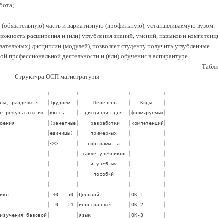
бота;
 (обязательную) часть и вариативную (профильную), устанавливаемую вузом.
можность расширения и (или) углубления знаний, умений, навыков и компетенц
ательных) дисциплин (модулей), позволяет студенту получить углубленные
ой профессиональной деятельности и (или) обучения в аспирантуре.
Табли
Структура ООП магистратуры
       │           │
│   │Федерации;                   │         │                 │           │
│   │-     современные     физико-│         │                 │           │
│   │математические        методы,│         │                 │           │
│   │применяемые  в  инженерной  и│         │                 │           │
│   │исследовательской практике;  │         │                 │           │
│   │- методы построения моделей и│         │                 │           │
│   │идентификации     исследуемых│         │                 │           │
│   │процессов,     явлений      и│         │                 │           │
│   │объектов; технологию принятия│         │                 │           │
│   │статистических решений;      │         │                 │           │
│   │-    методы    и    алгоритмы│         │                 │           │
│   │планирования   измерений    и│         │                 │           │
│   │испытаний, а также  обработки│         │                 │           │
│   │их результатов  и  оценки  их│         │                 │           │
│   │качества;                    │         │                 │           │
│   │- методы и средства  хранения│         │                 │           │
│   │и     защиты     компьютерной│         │                 │           │
│   │информации;                  │         │                 │           │
│   │уметь:                       │         │                 │           │
│   │-      применять       знания│         │                 │           │
│   │иностранного    языка     при│         │                 │           │
│   │проведении            рабочих│         │                 │           │
│   │переговоров   и   составлении│         │                 │           │
│   │деловых документов;          │         │                 │           │
│   │-     применять      основные│         │                 │           │
│   │положения философской  теории│         │                 │           │
│   │познания    в    научной    и│         │                 │           │
│   │практической деятельности;   │         │                 │           │
│   │-   прогнозировать   технико-│         │                 │           │
│   │экономические      показатели│         │                 │           │
│   │развития    производства    и│         │                 │           │
│   │конкурентоспособность        │         │                 │           │
│   │создаваемой        продукции;│         │                 │           │
│   │оценивать стоимость  объектов│         │                 │           │
│   │интеллектуальной             │         │                 │           │
│   │собственности;     составлять│         │                 │           │
│   │маркетинговый,               │         │                 │           │
│   │инвестиционный,              │         │                 │           │
│   │производственный и финансовый│         │                 │           │
│   │планы;  формировать  комплект│         │                 │           │
│   │документов                для│         │                 │           │
│   │государственной   регистрации│         │                 │           │
│   │предприятия;                 │         │                 │           │
│   │-      применять      физико-│         │                 │           │
│   │математические   методы   при│         │                 │           │
│   │моделировании задач в области│         │                 │           │
│   │автоматизации технологических│         │                 │           │
│   │процессов   и    производств,│         │                 │           │
│   │управления  жизненным  циклом│         │                 │           │
│   │продукции и ее качеством;    │         │                 │           │
│   │- формировать планы измерений│         │                 │           │
│   │и  испытаний  для   различных│         │                 │           │
│   │измерительных               и│         │                 │           │
│   │экспериментальных   задач   и│         │                 │           │
│   │обрабатывать       полученные│         │                 │           │
│   │результаты  с  использованием│         │                 │           │
│   │алгоритмов,        адекватных│         │                 │           │
│   │сформированным планам;       │         │                 │           │
│   │- применять методы и средства│         │                 │           │
│   │хранения       и       защиты│         │                 │           │
│   │компьютерной информации;     │         │                 │           │
│   │владеть:                     │         │                 │           │
│   │-   навыками    общения    на│         │                 │           │
│   │иностранном языке;           │         │                 │           │
│   │-    идеологией     всеобщего│         │                 │           │
│   │руководства        качеством,│         │                 │           │
│   │философскими,  социальными  и│         │                 │           │
│   │экономическими   аспектам   и│         │                 │           │
│   │качества;                    │         │                 │           │
│   │-    навыками    практической│         │                 │           │
│   │охраны       интеллектуальной│         │                 │           │
│   │собственности;               │         │                 │           │
│   │- навыками разработки бизнес-│         │                 │           │
│   │планов и оценки экономической│         │                 │           │
│   │эффективности      проводимых│         │                 │           │
│   │мероприятий     в     области│         │                 │           │
│   │автоматизации технологических│         │                 │           │
│   │процессов   и    производств,│         │                 │           │
│   │управления  жизненным  циклом│         │                 │           │
│   │продукции и ее качеством;    │         │                 │           │
│   │- навыками построения моделей│         │                 │           │
│   │и решения конкретных задач  в│         │                 │           │
│   │области         автоматизации│         │                 │           │
│   │технологических  процессов  и│         │                 │           │
│   │производств,       управления│         │                 │           │
│   │жизненным циклом продукции  и│         │                 │           │
│   │ее качеством;                │         │                 │           │
│   │- навыками использования  при│         │                 │           │
│   │решении  поставленных   задач│         │                 │           │
│   │программных пакетов для ЭВМ; │         │                 │           │
│   │- навыками хранения и защиты │         │                 │           │
│   │компьютерной информации.     │         │                 │           │
├───┼─────────────────────────────┼─────────┼─────────────────┼───────────┤
│   │Вариативная часть (знания,   │         │                 │           │
│   │умения, навыки определяются  │         │                 │           │
│   │ООП вуза)                    │         │                 │           │
├───┼─────────────────────────────┼─────────┼─────────────────┼───────────┤
│М.2│Профессиональный цикл        │ 57 - 67 │Проектирование   │ОК-2       │
│   │Базовая                      │ 16 - 20 │систем           │ОК-8       │
│   │(общепрофессиональная) часть │         