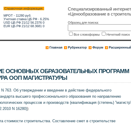
Специализированный интерне
Справочная информация:
«Ценообразование в строитель
МРОТ - 11280 руб.
Учетная ставка ЦБ РФ - 6.25%
USD ЦБ РФ 21/12 56.2376 0
Образец для поиска:
EUR ЦБ РФ 21/12 68.3681 0
Все словоформы
Нечеткий поис
Главная
Рубрикатор
Форум
Расширенный
УРЕ ОСНОВНЫХ ОБРАЗОВАТЕЛЬНЫХ ПРОГРАММ
УРА ООП МАГИСТРАТУРЫ
 N 763. Об утверждении и введении в действие федерального
тандарта высшего профессионального образования по направлению
логических процессов и производств (квалификация (степень) ''магистр''
.2010 N 16280)
)
та стоимости строительства
.
Составление смет в строительстве