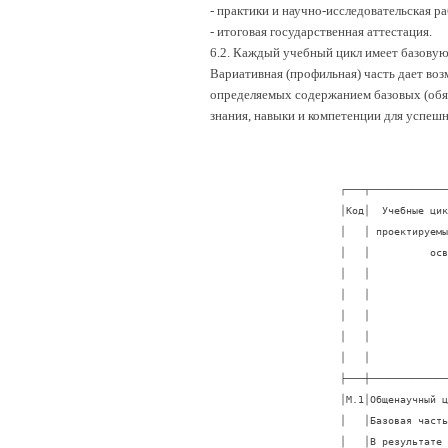
- практики и научно-исследовательская ра
- итоговая государственная аттестация.
6.2. Каждый учебный цикл имеет базовую
Вариативная (профильная) часть дает воз
определяемых содержанием базовых (обяз
знания, навыки и компетенции для успешн
┌───┬─────────────────────────────┬─────────┬─────────────────┬───────────┐
│Код│  Учебные циклы, разделы и   │Трудоем- │     Перечень    │   Коды    │
│   │ проектируемые результаты их │кость    │  дисциплин для  │формируемых│
│   │          освоения           │(зачетные│    разработки   │компетенций│
│   │                             │единицы) │    примерных    │           │
│   │                             │<*>      │   программ, а   │           │
│   │                             │         │ также учебников │           │
│   │                             │         │    и учебных    │           │
│   │                             │         │     пособий     │           │
├───┼─────────────────────────────┼─────────┼─────────────────┼───────────┤
│М.1│Общенаучный цикл             │ 40 - 50 │Деловой          │ОК-1       │
│   │Базовая часть                │ 10 - 14 │иностранный      │ОК-2       │
│   │В результате изучения базовой│         │язык             │ОК-3       │
│   │части    цикла    обучающийся│         │Философские      │ОК-4       │
│   │должен:                      │         │проблемы науки   │ОК-5       │
│   │знать:                       │         │и техники        │ОК-8       │
│   │-    терминологию    делового│         │Организационно-  │ОК-9       │
│   │иностранного языка;          │         │экономическое    │ОК-10      │
│   │основные философские проблемы│         │проектирование   │ПК-6       │
│   │науки и техники;             │         │инновационных    │ПК-8       │
│   │-  правовые   основы   охраны│         │процессов        │ПК-10      │
│   │объектов     интеллектуальной│         │Математическое   │ПК-19      │
│   │собственности      различного│         │моделирование    │ПК-21      │
│   │назначения;        показатели│         │Планирование     │ПК-24      │
│   │эффективности инвестиционного│         │эксперимента     │ПК-27      │
│   │проекта;  этапы  и  процедуры│         │Хранение и       │ПК-32      │
│   │бизнес-проектирования;       │         │защита           │ОК-34      │
│   │основные  виды  экономической│         │компьютерной     │ПК-39      │
│   │деятельности,           формы│         │информации       │ПК-41      │
│   │собственности               и│         │                 │ПК-44      │
│   │организационно-правовые нормы│         │                 │           │
│   │предприятий   в    Российской│         │          