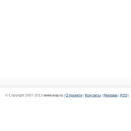
© Copyright 2007-2013
www.eup.ru
|
О проекте
|
Контакты
|
Реклама
|
RSS
|