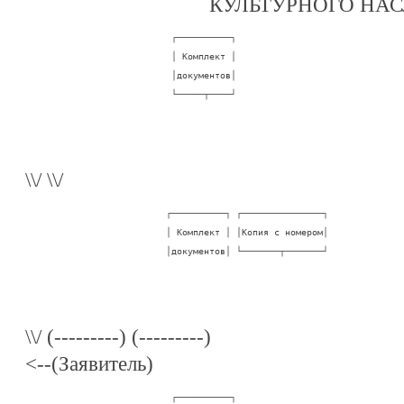
КУЛЬТУРНОГО НАС
                           ┌──────────┐

                           │ Комплект │

                           │документов│

                           └─────┬────┘
\\/ \\/
                          ┌──────────┐ ┌───────────────┐

                          │ Комплект │ │Копия с номером│

                          │документов│ └───────┬───────┘
\\/ (---------) (---------)
<--(Заявитель)
                           ┌──────────┐
