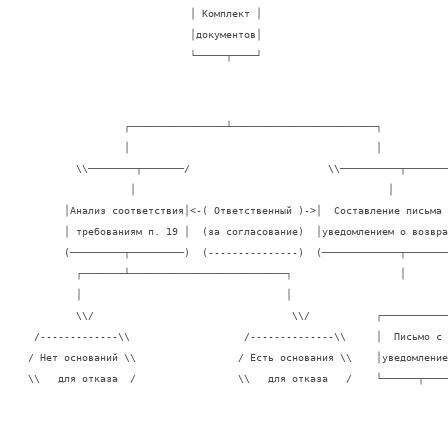
                           │ Комплект │

                           │документов│

                           └─────┬────┘
                ┌────────────────┴────────────────────────┐

                │                                         │

        \\────────┬───────/                       \\──────────┬───────

                 │                                          │

      │Анализ соответствия│<-( Ответственный )->│  Составление письма с
      │ требованиям п. 19 │  (за согласование)  │уведомлением о возврат
      (─────────┬─────────)  (---------------)  (─────────────┬────────
        ┌───────┴──────────────────────────┐                  │

        │                                  │

        \\/                                 \\/           ┌────────────
 /-------------\\                   /--------------\\     │  Письмо с  
/ Нет оснований \\                 / Есть основания \\    │уведомлением
\\   для отказа  /                 \\   для отказа   /    └──────┬────