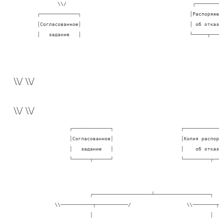
               \\/                                           ┌─────────
        ┌─────────────┐                                     │Распоряжен
        │Согласованное│                                     │ об отказе
        │   задание   │                                     └─────┬───
\\/ \\/
\\/ \\/
                   ┌─────────────┐                       ┌────────────
                   │Согласованное│                       │Копия распор
                   │   задание   │                       │    об отказ
                   └──────┬──────┘                       └─────────┬──
                          ┌────────────────────┴───────────────────┐

              \\───────────┬───────────/                   \\────────┬
                          │                                        │
