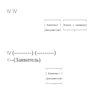
\\/ \\/
                          ┌──────────┐ ┌───────────────┐

                          │ Комплект │ │Копия с номером│

                          │документов│ └───────┬───────┘
\\/ (---------) (---------)
<--(Заявитель)
                           ┌──────────┐

                           │ Комплект │

                           │документов│

                           └─────┬────┘