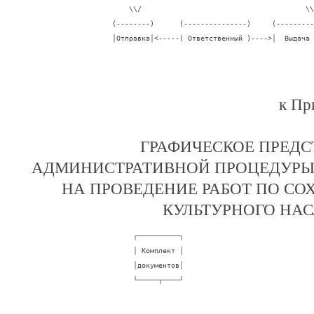
                          \\/                                       \\
                      (--------)      (---------------)     (---------
                      │Отправка│<-----( Ответственный )---->│  Выдача 
к Пр
ГРАФИЧЕСКОЕ ПРЕД
АДМИНИСТРАТИВНОЙ ПРОЦЕДУРЫ
НА ПРОВЕДЕНИЕ РАБОТ ПО СО
КУЛЬТУРНОГО НАС
                           ┌──────────┐

                           │ Комплект │

                           │документов│

                           └─────┬────┘