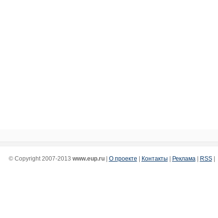
© Copyright 2007-2013
www.eup.ru
|
О проекте
|
Контакты
|
Реклама
|
RSS
|