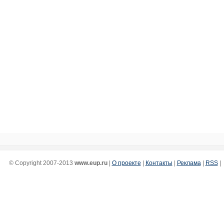
© Copyright 2007-2013
www.eup.ru
|
О проекте
|
Контакты
|
Реклама
|
RSS
|