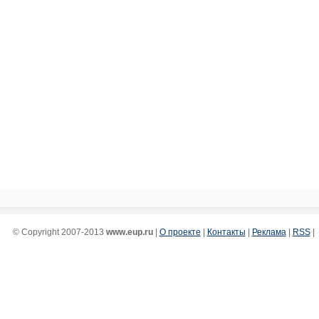
© Copyright 2007-2013
www.eup.ru
|
О проекте
|
Контакты
|
Реклама
|
RSS
|