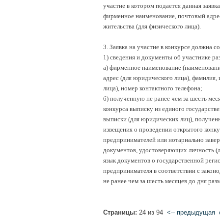
участие в котором подается данная заявка
фирменное наименование, почтовый адрес 
жительства (для физического лица).
3. Заявка на участие в конкурсе должна с
1) сведения и документы об участнике ра
а) фирменное наименование (наименовани
адрес (для юридического лица), фамилия, 
лица), номер контактного телефона;
б) полученную не ранее чем за шесть ме
конкурса выписку из единого государств
выписки (для юридических лиц), полученн
извещения о проведении открытого конку
предпринимателей или нотариально завер
документов, удостоверяющих личность (д
язык документов о государственной реги
предпринимателя в соответствии с закон
не ранее чем за шесть месяцев до дня ра
Страницы:
24 из 94
<-- предыдущая