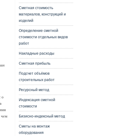
Сметная стоимость
материалов, конструкций и
изделий
Определение сметной
стоимости отдельных видов
работ
Накладные расходы
Сметная прибыль
нан
Подсчет объёмов
строительных работ
Ресурсный метод
 о
Индексация сметной
а
стоимости
ния
 чем
Бизисно-индексный метод
Сметы на монтаж
оборудования