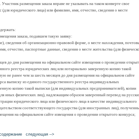
. Участник размещения заказа вправе не указывать на таком конверте свое
(для юридического лица) или фамилию, имя, отчество, сведения о месте
одержать:
змещения заказа, подавшем такую заявку:
е), сведения об организационно-правовой форме, о месте нахождения, почтов
имя, отчество, паспортные данные, сведения о месте жительства (для физическ
сяцев до дня размещения на официальном сайте извещения о проведении откры
енного реестра юридических лиц или нотариально заверенную копию такой
ую не ранее чем за шесть месяцев до дня размещения на официальном сайте
рса выписку из единого государственного реестра индивидуальных
енную копию такой выписки (для индивидуальных предпринимателей), копии
ля иных физических лиц), надлежащим образом заверенный перевод на русски
страции юридического лица или физического лица в качестве индивидуального
одательством соответствующего государства (для иностранных лиц), полученн
змещения на официальном сайте извещения о проведении открытого конкурса;
cодержание
следующая -->