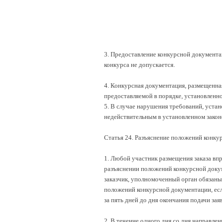
3. Предоставление конкурсной документа
конкурса не допускается.
4. Конкурсная документация, размещенна
предоставляемой в порядке, установленно
5. В случае нарушения требований, устан
недействительным в установленном закон
Статья 24. Разъяснение положений конку
1. Любой участник размещения заказа вп
разъяснении положений конкурсной докум
заказчик, уполномоченный орган обязаны
положений конкурсной документации, есл
за пять дней до дня окончания подачи заяв
2. В течение одного дня со дня направл