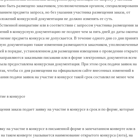
лжно быть размещено заказчиком, уполномоченным органом, специализированн
анием предмета запроса, но без указания участника размещения заказа, от
оложений конкурсной документации не должно изменять ее суть.
бственной инициативе или в соответствии с запросом участника размещения за
нений в конкурсную документацию не позднее чем за пять дней до даты оконч
енение предмета конкурса не допускается. В течение одного дня со дня принят
сную документацию такие изменения размещаются заказчиком, уполномоченны
ей в порядке, установленном для размещения извещения о проведении открыт
й направляются заказными письмами или в форме электронных документов всем
ыла предоставлена конкурсная документация. При этом срок подачи заявок на
так, чтобы со дня размещения на официальном сайте внесенных изменений в
ия подачи заявок на участие в конкурсе такой срок составлял не менее чем
тие в конкурсе
щения заказа подает заявку на участие в конкурсе в срок и по форме, которые
вку на участие в конкурсе в письменной форме в запечатанном конверте или в
на таком конверте указывается наименование открытого конкурса (лота), на