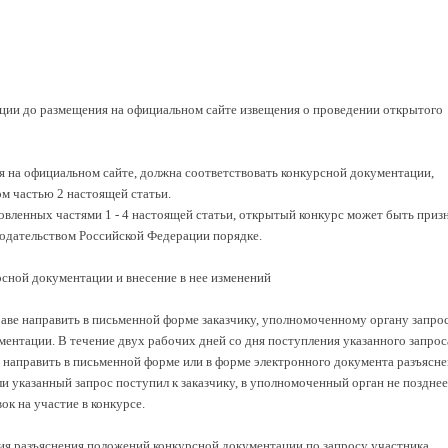
ции до размещения на официальном сайте извещения о проведении открытого
я на официальном сайте, должна соответствовать конкурсной документации,
м частью 2 настоящей статьи.
овленных частями 1 - 4 настоящей статьи, открытый конкурс может быть приз
одательством Российской Федерации порядке.
рсной документации и внесение в нее изменений
раве направить в письменной форме заказчику, уполномоченному органу запрос
ентации. В течение двух рабочих дней со дня поступления указанного запрос
 направить в письменной форме или в форме электронного документа разъясне
и указанный запрос поступил к заказчику, в уполномоченный орган не позднее
ок на участие в конкурсе.
ения разъяснения положений конкурсной документации по запросу участника