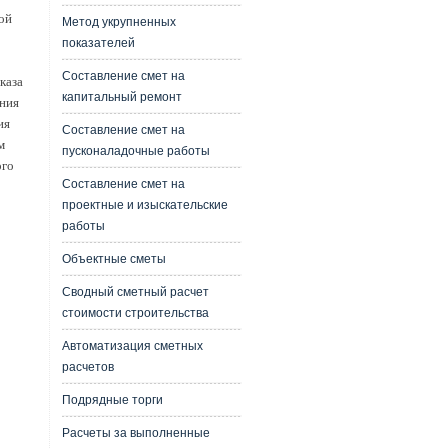
ой
Метод укрупненных
показателей
Составление смет на
каза
капитальный ремонт
ания
ия
Составление смет на
м
пусконаладочные работы
ого
Составление смет на
проектные и изыскательские
работы
Объектные сметы
Сводный сметный расчет
стоимости строительства
Автоматизация сметных
расчетов
Подрядные торги
Расчеты за выполненные