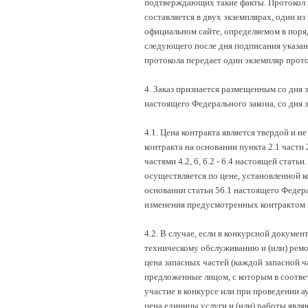
подтверждающих такие факты. Протокол п
составляется в двух экземплярах, один из
официальном сайте, определяемом в поряд
следующего после дня подписания указанн
протокола передает один экземпляр прото
4. Заказ признается размещенным со дня 
настоящего Федерального закона, со дня
4.1. Цена контракта является твердой и н
контракта на основании пункта 2.1 части 
частями 4.2, 6, 6.2 - 6.4 настоящей стат
осуществляется по цене, установленной к
основании статьи 56.1 настоящего Федер
изменения предусмотренных контрактом ко
4.2. В случае, если в конкурсной докуме
техническому обслуживанию и (или) ремон
цена запасных частей (каждой запасной ча
предложенные лицом, с которым в соответ
участие в конкурсе или при проведении а
цена единицы услуги и (или) работы явля