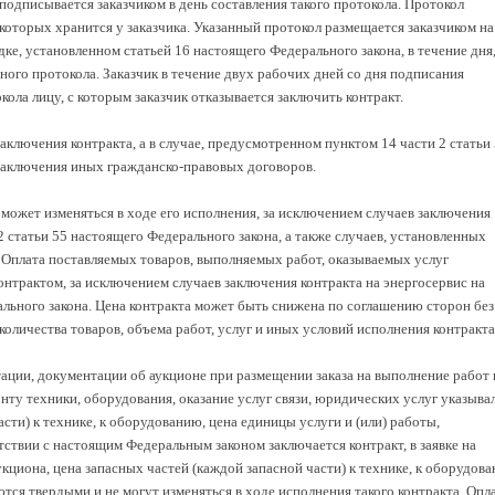
одписывается заказчиком в день составления такого протокола. Протокол
 которых хранится у заказчика. Указанный протокол размещается заказчиком на
ке, установленном статьей 16 настоящего Федерального закона, в течение дня
ого протокола. Заказчик в течение двух рабочих дней со дня подписания
кола лицу, с которым заказчик отказывается заключить контракт.
заключения контракта, а в случае, предусмотренном пунктом 14 части 2 статьи
 заключения иных гражданско-правовых договоров.
е может изменяться в ходе его исполнения, за исключением случаев заключения
2 статьи 55 настоящего Федерального закона, а также случаев, установленных
ьи. Оплата поставляемых товаров, выполняемых работ, оказываемых услуг
онтрактом, за исключением случаев заключения контракта на энергосервис на
ального закона. Цена контракта может быть снижена по соглашению сторон без
личества товаров, объема работ, услуг и иных условий исполнения контракта
нтации, документации об аукционе при размещении заказа на выполнение работ 
ту техники, оборудования, оказание услуг связи, юридических услуг указыва
сти) к технике, к оборудованию, цена единицы услуги и (или) работы,
ствии с настоящим Федеральным законом заключается контракт, в заявке на
укциона, цена запасных частей (каждой запасной части) к технике, к оборудова
ются твердыми и не могут изменяться в ходе исполнения такого контракта. Опл