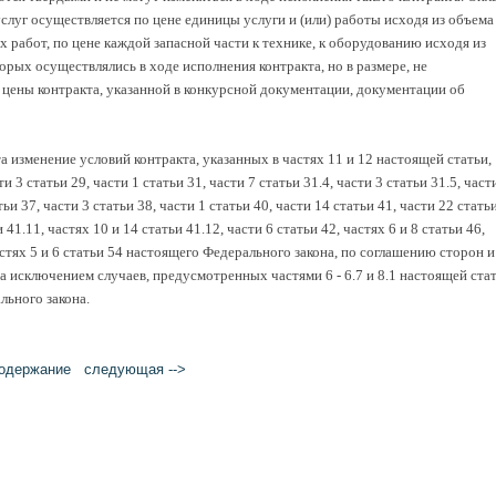
услуг осуществляется по цене единицы услуги и (или) работы исходя из объема
 работ, по цене каждой запасной части к технике, к оборудованию исходя из
орых осуществлялись в ходе исполнения контракта, но в размере, не
ены контракта, указанной в конкурсной документации, документации об
а изменение условий контракта, указанных в частях 11 и 12 настоящей статьи,
ти 3 статьи 29, части 1 статьи 31, части 7 статьи 31.4, части 3 статьи 31.5, част
тьи 37, части 3 статьи 38, части 1 статьи 40, части 14 статьи 41, части 22 стать
 41.11, частях 10 и 14 статьи 41.12, части 6 статьи 42, частях 6 и 8 статьи 46,
частях 5 и 6 статьи 54 настоящего Федерального закона, по соглашению сторон и
а исключением случаев, предусмотренных частями 6 - 6.7 и 8.1 настоящей стат
льного закона.
одержание
следующая -->