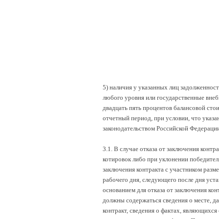
5) наличия у указанных лиц задолженнос
любого уровня или государственные вне
двадцать пять процентов балансовой сто
отчетный период, при условии, что указа
законодательством Российской Федерации
3.1. В случае отказа от заключения контр
котировок либо при уклонении победителя
заключения контракта с участником размещ
рабочего дня, следующего после дня уст
основанием для отказа от заключения конт
должны содержаться сведения о месте, дат
контракт, сведения о фактах, являющихся