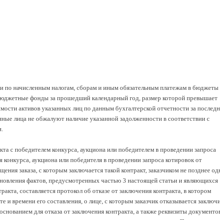
ти по начисленным налогам, сборам и иным обязательным платежам в бюджеты
бюджетные фонды за прошедший календарный год, размер которой превышает
имости активов указанных лиц по данным бухгалтерской отчетности за послед
нные лица не обжалуют наличие указанной задолженности в соответствии с
.
акта с победителем конкурса, аукциона или победителем в проведении запроса
 конкурса, аукциона или победителя в проведении запроса котировок от
ения заказа, с которым заключается такой контракт, заказчиком не позднее од
ановления фактов, предусмотренных частью 3 настоящей статьи и являющихся
ракта, составляется протокол об отказе от заключения контракта, в котором
е и времени его составления, о лице, с которым заказчик отказывается заключ
 основанием для отказа от заключения контракта, а также реквизиты документов