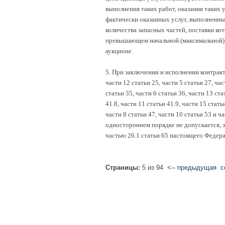
выполнения таких работ, оказания таких 
фактически оказанных услуг, выполненных
количества запасных частей, поставки кот
превышающем начальной (максимальной) ц
аукционе.
5. При заключении и исполнении контракт
части 12 статьи 25, части 5 статьи 27, час
статьи 35, части 6 статьи 36, части 13 ста
41.8, части 11 статьи 41.9, части 15 статьи
части 8 статьи 47, части 10 статьи 53 и 
одностороннем порядке не допускается, з
частью 26.1 статьи 65 настоящего Федера
Страницы:
5 из 94
<-- предыдущая
c