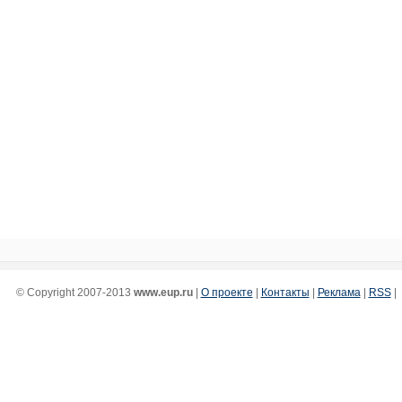
© Copyright 2007-2013
www.eup.ru
|
О проекте
|
Контакты
|
Реклама
|
RSS
|