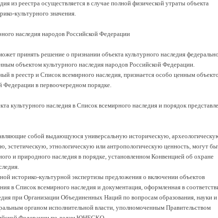
дия из реестра осуществляется в случае полной физической утраты объекта
рико-культурного значения.
рного наследия народов Российской Федерации
может принять решение о признании объекта культурного наследия федеральн
ценным объектом культурного наследия народов Российской Федерации.
ный в реестр и Список всемирного наследия, признается особо ценным объект
й Федерации в первоочередном порядке.
кта культурного наследия в Список всемирного наследия и порядок представл
ставляющие собой выдающуюся универсальную историческую, археологическу
ю, эстетическую, этнологическую или антропологическую ценность, могут бы
ного и природного наследия в порядке, установленном Конвенцией об охране
следия.
нной историко-культурной экспертизы предложения о включении объектов
ния в Список всемирного наследия и документация, оформленная в соответств
дия при Организации Объединенных Наций по вопросам образования, науки и
ральным органом исполнительной власти, уполномоченным Правительством
сийской Федерации по делам ЮНЕСКО.