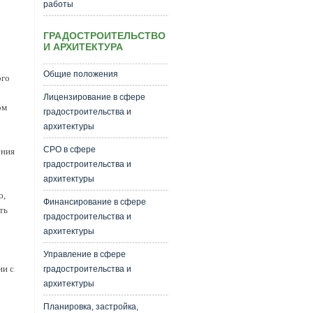
работы
ГРАДОСТРОИТЕЛЬСТВО
И АРХИТЕКТУРА
Общие положения
ого
Лицензирование в сфере
ом
градостроительства и
архитектуры
СРО в сфере
ения
градостроительства и
архитектуры
ю,
Финансирование в сфере
ть
градостроительства и
архитектуры
Управление в сфере
ии с
градостроительства и
архитектуры
Планировка, застройка,