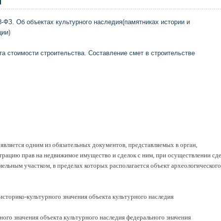
Я
3-ФЗ. Об объектах культурного наследия(памятниках истории и
ции
)
та стоимости строительства
.
Составление смет в строительстве
 является одним из обязательных документов, представляемых в орган,
рацию прав на недвижимое имущество и сделок с ним, при осуществлении сд
мельным участком, в пределах которых располагается объект археологического
историко-культурного значения объекта культурного наследия
ного значения объекта культурного наследия федерального значения