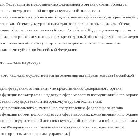
кой Федерации по представлению федерального органа охраны объектов
ючения государственной историко-культурной экспертизы.
й не отвечающим требованиям, предъявляемым к объектам культурного наслед
естре как объект культурного наследия регионального значения или объект
льного) значения с согласия субъекта Российской Федерации или органа местн
ния, на территориях которых находится данный объект культурного наследия
ного значения объекта культурного наследия регионального значения
м законами субъектов Российской Федерации.
го наследия из реестра
рного наследия осуществляется на основании акта Правительства Российской
едия федерального значения - по представлению федерального органа
 функции по контролю и надзору в сфере массовых коммуникаций и по охране
лючения государственной историко-культурной экспертизы;
едия регионального значения - по представлению федерального органа
 функции по контролю и надзору в сфере массовых коммуникаций и по охране
лючения государственной историко-культурной экспертизы и обращения органа
ской Федерации (в отношении объектов культурного наследия местного
ого с органом местного самоуправления).