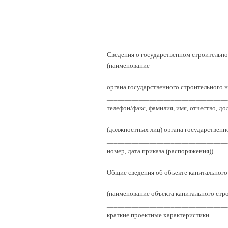
Сведения о государственном строительн
(наименование
__________________________________
органа государственного строительного н
__________________________________
телефон/факс, фамилия, имя, отчество, д
__________________________________
(должностных лиц) органа государственно
__________________________________
номер, дата приказа (распоряжения))
Общие сведения об объекте капитального
__________________________________
(наименование объекта капитального стро
__________________________________
краткие проектные характеристики
__________________________________