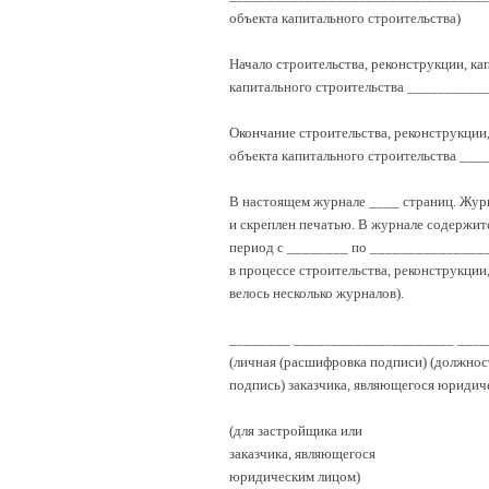
объекта капитального строительства)
Начало строительства, реконструкции, ка
капитального строительства _________
Окончание строительства, реконструкции
объекта капитального строительства _
В настоящем журнале ____ страниц. Жу
и скреплен печатью. В журнале содержит
период с ________ по _________________
в процессе строительства, реконструкции
велось несколько журналов).
________ _____________________ ___
(личная (расшифровка подписи) (должност
подпись) заказчика, являющегося юридич
(для застройщика или
заказчика, являющегося
юридическим лицом)