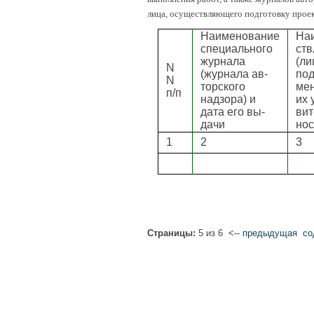
лица, осуществляющего подготовку прое
Наименование
Наи
специального
ств
журнала
(ли
N
(журнала ав-
под
N
торского
мен
п/п
надзора) и
их 
дата его вы-
вит
дачи
нос
1
2
3
Страницы:
5 из 6
<-- предыдущая
cо