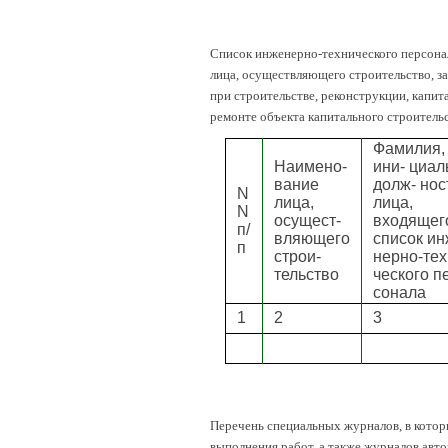
Список инженерно-технического персона
лица, осуществляющего строительство, з
при строительстве, реконструкции, капит
ремонте объекта капитального строитель
Фамилия,
Наимено-
ини- циал
вание
долж- нос
N
лица,
лица,
N
осущест-
входящег
п/
вляющего
список ин
п
строи-
нерно-тех
тельство
ческого п
сонала
1
2
3
Перечень специальных журналов, в котор
выполнения работ, а также журналов авто