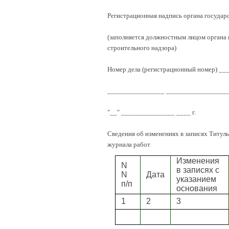
Регистрационная надпись органа государ
(заполняется должностным лицом органа 
строительного надзора)
Номер дела (регистрационный номер) _
________________ _________________
"__" _______________ ____ г.
Сведения об изменениях в записях Титул
журнала работ
Изменения
N
в записях с
N
Дата
указанием
п/п
основания
1
2
3