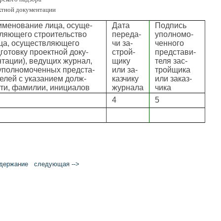
ктной документации
менование лица, осуще-
Дата
Подпись
ляющего строительство
переда-
уполномо-
ца, осуществляющего
чи за-
ченного
готовку проектной доку-
строй-
представи-
тации), ведущих журнал,
щику
теля зас-
уполномоченных предста-
или за-
тройщика
елей с указанием долж-
казчику
или заказ-
ти, фамилии, инициалов
журнала
чика
4
5
держание
следующая -->