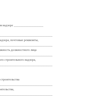
ом надзоре __________________
________________________________
адзора, почтовые реквизиты,
________________________________
олжность должностного лица
________________________________
го строительного надзора,
________________________________
 строительства
________________________________
ительства,
________________________________
________________________________