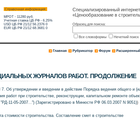
Специализированный интерне
Справочная информация:
«Ценообразование в строитель
МРОТ - 11280 руб.
Учетная ставка ЦБ РФ - 6.25%
USD ЦБ РФ 21/12 56.2376 0
Образец для поиска:
EUR ЦБ РФ 21/12 68.3681 0
Все словоформы
Нечеткий поис
Главная
Рубрикатор
Форум
Расширенный
ЦИАЛЬНЫХ ЖУРНАЛОВ РАБОТ. ПРОДОЛЖЕНИЕ
N 7. Об утверждении и введении в действие Порядка ведения общего и (и
ия работ при строительстве, реконструкции, капитальном ремонте объек
'РД-11-05-2007...'') (Зарегистрировано в Минюсте РФ 06.03.2007 N 9051)
)
та стоимости строительства
.
Составление смет в строительстве