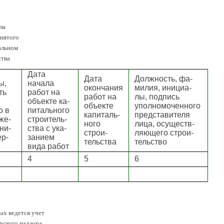
ла
анятого
альном
ства
Дата
Дата
Должность, фа-
ы,
начала
окончания
милия, инициа-
ть
работ на
работ на
лы, подпись
объекте ка-
объекте
уполномоченного
о в
питального
капиталь-
представителя
же-
строитель-
ного
лица, осуществ-
ни-
ства с ука-
строи-
ляющего строи-
ер-
занием
тельства
тельство
вида работ
4
5
6
ых ведется учет
рского надзора