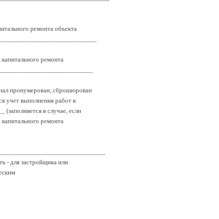
питального ремонта объекта
______________________________
, капитального ремонта
______________________________
рнал пронумерован, сброшюрован
ся учет выполнения работ в
 (заполняется в случае, если
, капитального ремонта
________________________________
ь - для застройщика или
еским