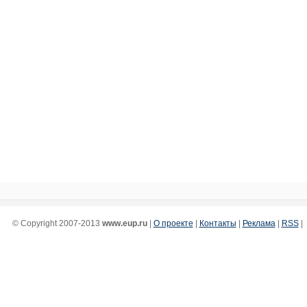
© Copyright 2007-2013
www.eup.ru
|
О проекте
|
Контакты
|
Реклама
|
RSS
|