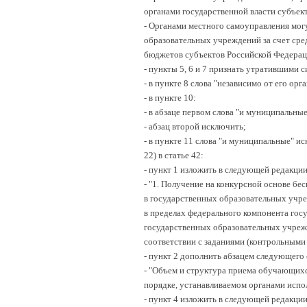
органами государственной власти субъек
- Органами местного самоуправления мо
образовательных учреждений за счет сре
бюджетов субъектов Российской Федерации
- пункты 5, 6 и 7 признать утратившими с
- в пункте 8 слова "независимо от его ор
- в пункте 10:
- в абзаце первом слова "и муниципальны
- абзац второй исключить;
- в пункте 11 слова "и муниципальные" и
22) в статье 42:
- пункт 1 изложить в следующей редакции
- "1. Получение на конкурсной основе б
в государственных образовательных учр
в пределах федерального компонента гос
государственных образовательных учреж
соответствии с заданиями (контрольными 
- пункт 2 дополнить абзацем следующего
- "Объем и структура приема обучающихс
порядке, устанавливаемом органами испо
- пункт 4 изложить в следующей редакции