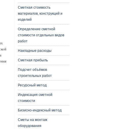
Сметная стоимость
материалов, конструкций и
изделий
Определение сметной
стоимости отдельных видов
работ
ых
ской
Накладные расходы
а
Сметная прибыль
ения
Подсчет объёмов
строительных работ
Ресурсный метод
Индексация сметной
стоимости
Бизисно-индексный метод
Сметы на монтаж
оборудования