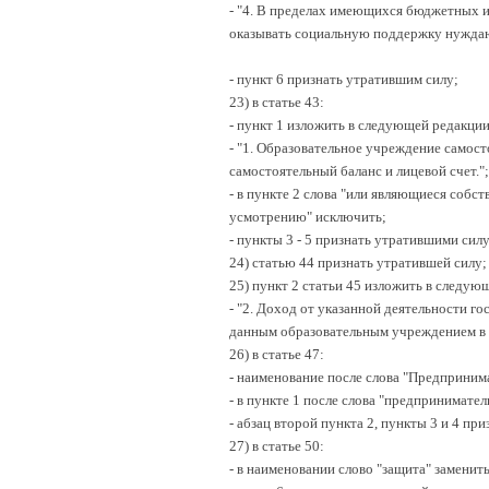
- "4. В пределах имеющихся бюджетных 
оказывать социальную поддержку нуждаю
- пункт 6 признать утратившим силу;
23) в статье 43:
- пункт 1 изложить в следующей редакции
- "1. Образовательное учреждение самос
самостоятельный баланс и лицевой счет.";
- в пункте 2 слова "или являющиеся собс
усмотрению" исключить;
- пункты 3 - 5 признать утратившими силу
24) статью 44 признать утратившей силу;
25) пункт 2 статьи 45 изложить в следую
- "2. Доход от указанной деятельности г
данным образовательным учреждением в с
26) в статье 47:
- наименование после слова "Предприним
- в пункте 1 после слова "предпринимат
- абзац второй пункта 2, пункты 3 и 4 пр
27) в статье 50:
- в наименовании слово "защита" заменит