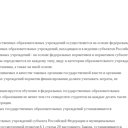
рственных образовательных учреждений осуществляется на основе федеральн
нных образовательных учреждений, находящихся в ведении субъектов Россий
льных учреждений - на основе федеральных нормативов и нормативов субъект
 определяются по каждому типу, виду и категории образовательного учрежд
анника, а также на иной основе.
риваемых в качестве таковых органами государственной власти и органами
ых учреждений норматив финансирования должен учитывать затраты, не
инансируется обучение в федеральных государственных образовательных
образования не менее чем ста семидесяти студентов на каждые десять тысяч
ерации.
ых государственных образовательных учреждений устанавливаются
ельных учреждений субъекта Российской Федерации и муниципальных
едусмотренной пунктом 6.1 статьи 29 настоящего Закона, устанавливаются