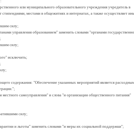
:
арственного или муниципального образовательного учреждения учредитель в
т стипендиями, местами в общежитиях и интернатах, а также осуществляет ин
ившим силу;
рганами управления образованием" заменить словами "органами государственн
;
ившим силу;
ного" исключить;
;
илу;
ующего содержания: "Обеспечение указанных мероприятий является расходны
ерации.";
ами местного самоуправления" и слова "и организации общественного питания"
тратившими силу;
 гарантии и льготы" заменить словами "и меры их социальной поддержки";