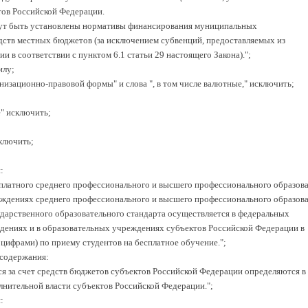
тов Российской Федерации.
гут быть установлены нормативы финансирования муниципальных
дств местных бюджетов (за исключением субвенций, предоставляемых из
 в соответствии с пунктом 6.1 статьи 29 настоящего Закона).";
илу;
ганизационно-правовой формы" и слова ", в том числе валютные," исключить;
е" исключить;
сключить;
:
есплатного среднего профессионального и высшего профессионального образов
еждениях среднего профессионального и высшего профессионального образов
ударственного образовательного стандарта осуществляется в федеральных
дениях и в образовательных учреждениях субъектов Российской Федерации в
цифрами) по приему студентов на бесплатное обучение.";
 содержания:
я за счет средств бюджетов субъектов Российской Федерации определяются в
лнительной власти субъектов Российской Федерации.";
: