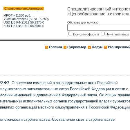
Специализированный интерне
Справочная информация:
«Ценообразование в строитель
МРОТ - 11280 руб.
Учетная ставка ЦБ РФ - 6.25%
USD ЦБ РФ 21/12 56.2376 0
Образец для поиска:
EUR ЦБ РФ 21/12 68.3681 0
Все словоформы
Нечеткий поис
Главная
Рубрикатор
Форум
Расширенный
22-ФЗ. О внесении изменений в законодательные акты Российской
илу некоторых законодательных актов Российской Федерации в связи с
есении изменений и дополнений в Федеральный закон. Об общих принц
вительных)и исполнительных органов государственной власти субъекто
инципах организации местного самоуправления в Российской Федерации
та стоимости строительства
.
Составление смет в строительстве