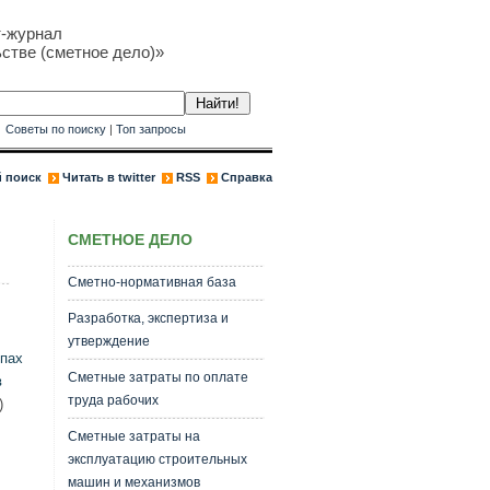
т-журнал
стве (сметное дело)»
к
Советы по поиску
|
Топ запросы
 поиск
Читать в twitter
RSS
Справка
СМЕТНОЕ ДЕЛО
Сметно-нормативная база
Разработка, экспертиза и
утверждение
ипах
Сметные затраты по оплате
в
труда рабочих
)
Сметные затраты на
эксплуатацию строительных
машин и механизмов