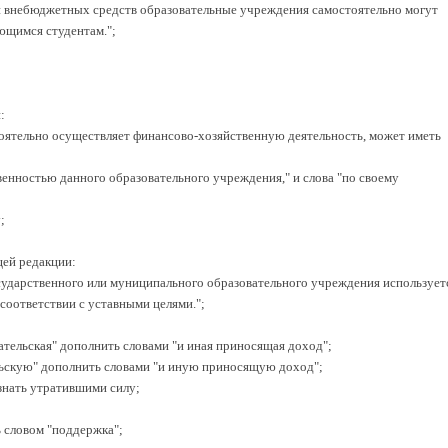
и внебюджетных средств образовательные учреждения самостоятельно могут
щимся студентам.";
:
тоятельно осуществляет финансово-хозяйственную деятельность, может иметь
твенностью данного образовательного учреждения," и слова "по своему
;
щей редакции:
осударственного или муниципального образовательного учреждения использует
оответствии с уставными целями.";
ательская" дополнить словами "и иная приносящая доход";
ельскую" дополнить словами "и иную приносящую доход";
изнать утратившими силу;
ь словом "поддержка";