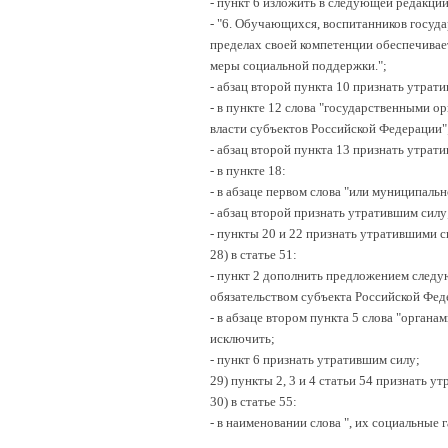
- пункт 6 изложить в следующей редакции
- "6. Обучающихся, воспитанников госуд
пределах своей компетенции обеспечивае
меры социальной поддержки.";
- абзац второй пункта 10 признать утрат
- в пункте 12 слова "государственными о
власти субъектов Российской Федерации"
- абзац второй пункта 13 признать утрат
- в пункте 18:
- в абзаце первом слова "или муниципаль
- абзац второй признать утратившим силу
- пункты 20 и 22 признать утратившими с
28) в статье 51:
- пункт 2 дополнить предложением след
обязательством субъекта Российской Фед
- в абзаце втором пункта 5 слова "орган
исключить;
- пункт 6 признать утратившим силу;
29) пункты 2, 3 и 4 статьи 54 признать у
30) в статье 55:
- в наименовании слова ", их социальные