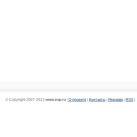
© Copyright 2007-2013
www.eup.ru
|
О проекте
|
Контакты
|
Реклама
|
RSS
|