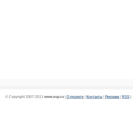
© Copyright 2007-2013
www.eup.ru
|
О проекте
|
Контакты
|
Реклама
|
RSS
|