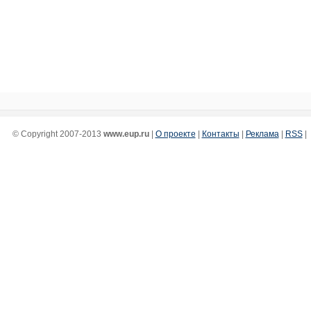
© Copyright 2007-2013
www.eup.ru
|
О проекте
|
Контакты
|
Реклама
|
RSS
|