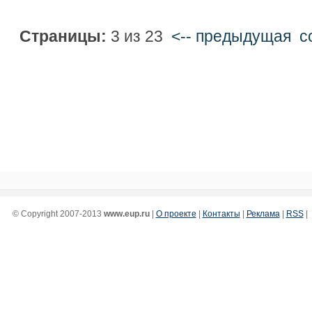
Страницы:
3 из 23
<-- предыдущая
c
© Copyright 2007-2013
www.eup.ru
|
О проекте
|
Контакты
|
Реклама
|
RSS
|