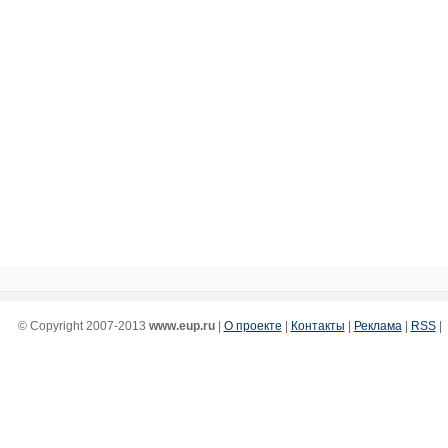
© Copyright 2007-2013
www.eup.ru
|
О проекте
|
Контакты
|
Реклама
|
RSS
|