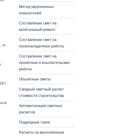
Метод укрупненных
показателей
Составление смет на
капитальный ремонт
Составление смет на
 за
пусконаладочные работы
е
Составление смет на
проектные и изыскательские
и
работы
Объектные сметы
ВПО.
Сводный сметный расчет
стоимости строительства
жной
Автоматизация сметных
расчетов
Подрядные торги
Расчеты за выполненные