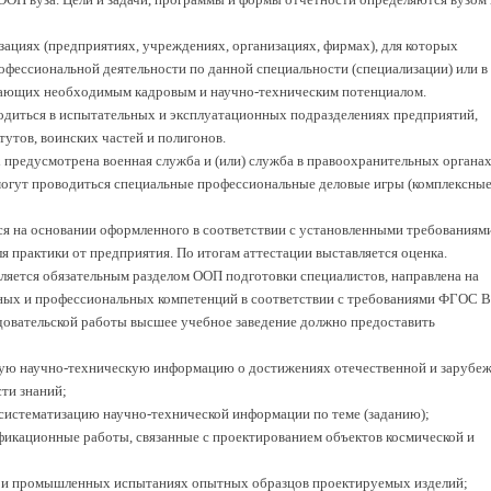
зациях (предприятиях, учреждениях, организациях, фирмах), для которых
офессиональной деятельности по данной специальности (специализации) или в
дающих необходимым кадровым и научно-техническим потенциалом.
одиться в испытательных и эксплуатационных подразделениях предприятий,
тутов, воинских частей и полигонов.
 предусмотрена военная служба и (или) служба в правоохранительных органах,
 могут проводиться специальные профессиональные деловые игры (комплексны
ся на основании оформленного в соответствии с установленными требованиям
я практики от предприятия. По итогам аттестации выставляется оценка.
вляется обязательным разделом ООП подготовки специалистов, направлена на
ых и профессиональных компетенций в соответствии с требованиями ФГОС 
довательской работы высшее учебное заведение должно предоставить
угую научно-техническую информацию о достижениях отечественной и зарубе
ти знаний;
и систематизацию научно-технической информации по теме (заданию);
фикационные работы, связанные с проектированием объектов космической и
ых и промышленных испытаниях опытных образцов проектируемых изделий;