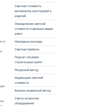
Сметная стоимость
материалов, конструкций и
изделий
Определение сметной
стоимости отдельных видов
работ
иеся
Накладные расходы
Сметная прибыль
ых
Подсчет объёмов
строительных работ
Ресурсный метод
Индексация сметной
стоимости
ации
Бизисно-индексный метод
Сметы на монтаж
ику.
оборудования
 по