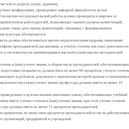
еме или ее разделу (этапу, заданию);
научных конференциях, проводимых кафедрой, факультетом, вузом.
атов научно-исследовательской работы должно проводиться широкое ее
 привлечением работодателей, позволяющее оценить уровень компетенций,
димо также дать оценку компетенций, связанных с формированием
вня культуры обучающегося.
листа должна обеспечиваться научно-педагогическими кадрами, имеющими
рофилю преподаваемой дисциплины, и ученую степень или опыт деятельности
е и систематически занимающимися научной и (или) научно-методической
епень и (или) ученое звание, в общем числе преподавателей, обеспечивающих
подготовки специалиста, должна быть не менее 60 процентов, ученую степен
сваиваемую за рубежом, документы о присвоении которой прошли установленну
валентности) и (или) ученое звание профессора должны иметь не менее 10
в приведенных к целочисленным значениям ставок), обеспечивающих учебный
жны иметь ученые степени и (или) ученые звания, при этом ученые степени
ессора должны иметь не менее 11 процентов преподавателей.
ь привлечено не менее пяти процентов преподавателей из числа действующи
х организаций, предприятий и учреждений.