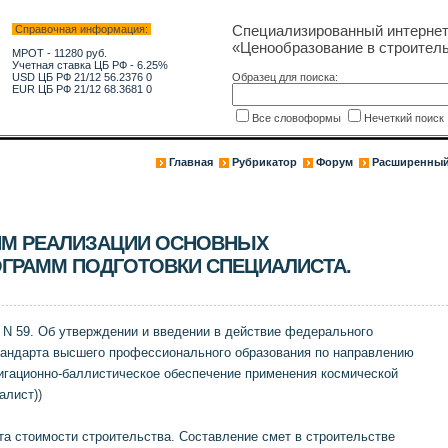
Специализированный интерне
Справочная информация:
«Ценообразование в строитель
МРОТ - 11280 руб.
Учетная ставка ЦБ РФ - 6.25%
USD ЦБ РФ 21/12 56.2376 0
Образец для поиска:
EUR ЦБ РФ 21/12 68.3681 0
Все словоформы
Нечеткий поис
Главная
Рубрикатор
Форум
Расширенный
ЯМ РЕАЛИЗАЦИИ ОСНОВНЫХ
ГРАММ ПОДГОТОВКИ СПЕЦИАЛИСТА.
 N 59. Об утверждении и введении в действие федерального
тандарта высшего профессионального образования по направлению
игационно-баллистическое обеспечение применения космической
алист)
)
та стоимости строительства
.
Составление смет в строительстве