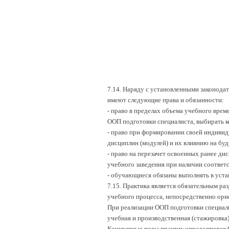
7.14. Наряду с установленными законод
имеют следующие права и обязанности:
- право в пределах объема учебного врем
ООП подготовки специалиста, выбирать к
- право при формировании своей индивид
дисциплин (модулей) и их влиянию на бу
- право на перезачет освоенных ранее ди
учебного заведения при наличии соотве
- обучающиеся обязаны выполнять в уста
7.15. Практика является обязательным р
учебного процесса, непосредственно ор
При реализации ООП подготовки специал
учебная и производственная (стажировка
Конкретные виды практик определяются О