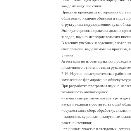
каждому виду практики.
Практики проводятся в сторонних органи
обязательно наличие объектов и видов пр
структурных подразделениях вуза, обла
Эксплуатационная практика должна пров
заводов, научно-исследовательских инсти
В высших учебных заведениях, в которых
счет времени, выделяемого на практики,
учения).
Аттестация по итогам практики проводит
письменного отчета и отзыва руководител
7.16. Научно-исследовательская работа я
комплексное формирование общекультурн
При разработке программы научно-иссле
возможность обучающимся:
- изучать специальную литературу и др
науки и техники в соответствующей облас
- осуществлять сбор, обработку, анализ 
- выполнять курсовые и выпускные квали
ракетной техники;
- принимать участие в стендовых, летн