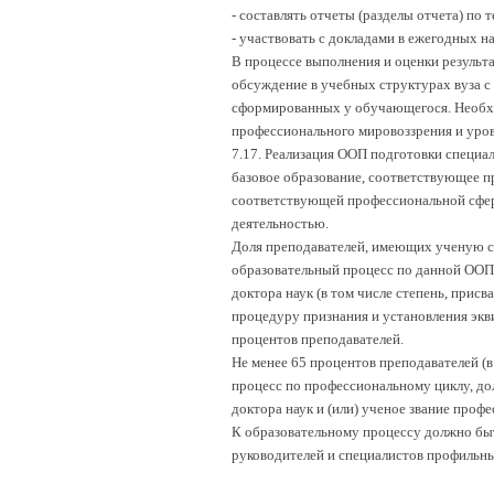
- составлять отчеты (разделы отчета) по т
- участвовать с докладами в ежегодных 
В процессе выполнения и оценки результ
обсуждение в учебных структурах вуза с
сформированных у обучающегося. Необхо
профессионального мировоззрения и уро
7.17. Реализация ООП подготовки специа
базовое образование, соответствующее п
соответствующей профессиональной сфер
деятельностью.
Доля преподавателей, имеющих ученую ст
образовательный процесс по данной ООП 
доктора наук (в том числе степень, при
процедуру признания и установления экви
процентов преподавателей.
Не менее 65 процентов преподавателей (
процесс по профессиональному циклу, дол
доктора наук и (или) ученое звание проф
К образовательному процессу должно быт
руководителей и специалистов профильны