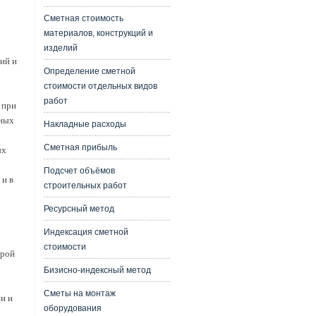
Сметная стоимость
материалов, конструкций и
изделий
ий и
Определение сметной
стоимости отдельных видов
работ
 при
чных
Накладные расходы
Сметная прибыль
ых
Подсчет объёмов
 и в
строительных работ
Ресурсный метод
Индексация сметной
стоимости
орой
Бизисно-индексный метод
Сметы на монтаж
и и
оборудования