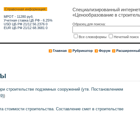
Специализированный интерне
Справочная информация:
«Ценообразование в строитель
МРОТ - 11280 руб.
Учетная ставка ЦБ РФ - 6.25%
USD ЦБ РФ 21/12 56.2376 0
Образец для поиска:
EUR ЦБ РФ 21/12 68.3681 0
Все словоформы
Нечеткий поис
Главная
Рубрикатор
Форум
Расширенный
ТЫ
при строительстве подземных сооружений (утв. Постановлением
9)
)
та стоимости строительства
.
Составление смет в строительстве