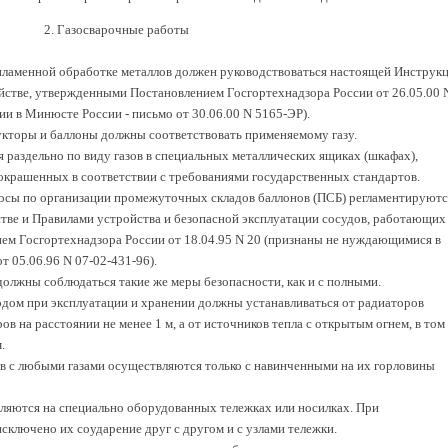
2. Газосварочные работы
зопламенной обработке металлов должен руководствоваться настоящей Инструк
яйстве, утвержденными Постановлением Госгортехнадзора России от 26.05.00 
и в Минюсте России - письмо от 30.06.00 N 5165-ЭР).
едукторы и баллоны должны соответствовать применяемому газу.
я раздельно по виду газов в специальных металлических ящиках (шкафах),
крашенных в соответствии с требованиями государственных стандартов.
росы по организации промежуточных складов баллонов (ПСБ) регламентируютс
стве и Правилами устройства и безопасной эксплуатации сосудов, работающих
ем Госгортехнадзора России от 18.04.95 N 20 (признаны не нуждающимися в
т 05.06.96 N 07-02-431-96).
лжны соблюдаться такие же меры безопасности, как и с полными.
родом при эксплуатации и хранении должны устанавливаться от радиаторов
в на расстоянии не менее 1 м, а от источников тепла с открытым огнем, в том
.
ов с любыми газами осуществляются только с навинченными на их горловины
ляются на специально оборудованных тележках или носилках. При
сключено их соударение друг с другом и с узлами тележки.