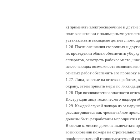
к) применять электросварочные и другие
плит в сочетании с полимерными утеплите
устанавливать закладные детали с помощ
1.26. После окончания сварочных и друг
их проведении обязан обеспечить уборку
аппаратов, осмотреть рабочее место, ни
исключающих возможность возникновения
огневых работ обеспечить его проверку в 
1.27. Лица, занятые на огневых работах,
охрану, затем принять меры по ликвида
1.28. При возникновении опасности огн
Инструкции лица технического надзора о
1.29. Каждый случай пожара из-за наруш
рассматриваться как чрезвычайное проис
должны быть разработаны мероприятия п
В состав комиссии должны включаться п
возникновении пожара на строительной п
профессиональной горноспасательной сл