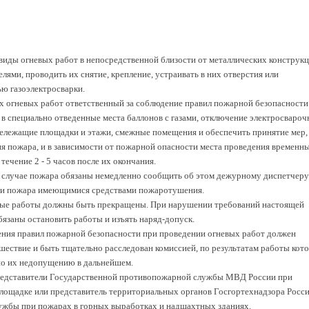
 виды огневых работ в непосредственной близости от металлических конструкц
лями, проводить их снятие, крепление, устраивать в них отверстия или
ью газоэлектросварки.
их огневых работ ответственный за соблюдение правил пожарной безопасности
 в специально отведенные места баллонов с газами, отключение электросваро
жележащие площадки и этажи, смежные помещения и обеспечить принятие мер,
 пожара, и в зависимости от пожарной опасности места проведения временн
течение 2 - 5 часов после их окончания.
 в случае пожара обязаны немедленно сообщить об этом дежурному диспетчеру
ции пожара имеющимися средствами пожаротушения.
евые работы должны быть прекращены. При нарушении требований настоящей
бязаны остановить работы и изъять наряд-допуск.
ения правил пожарной безопасности при проведении огневых работ должен
шествие и быть тщательно расследован комиссией, по результатам работы кот
о их недопущению в дальнейшем.
редставители Государственной противопожарной службы МВД России при
лощадке или представитель территориальных органов Госгортехнадзора Росси
ужбы при пожарах в горных выработках и надшахтных зданиях.