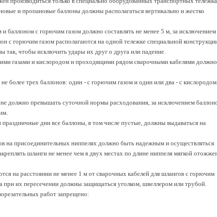
лжен производиться только в специально оборудованных транспортных тележка
еновые и пропановые баллоны должны располагаться вертикально и жестко
и баллоном с горючим газом должно составлять не менее 5 м, за исключением
ллон с горючим газом располагаются на одной тележке специальной конструкции
 так, чтобы исключить удары их друг о друга или падение.
ючими газами и кислородом и проходящими рядом сварочными кабелями должно
не более трех баллонов: один - с горючим газом и один или два - с кислородом
е не должно превышать суточной нормы расходования, за исключением баллоно
им.
 праздничные дни все баллоны, в том числе пустые, должны выдаваться на
гов на присоединительных ниппелях должно быть надежным и осуществляться
акреплять шланги не менее чем в двух местах по длине ниппеля мягкой отожже
тся на расстоянии не менее 1 м от сварочных кабелей для шлангов с горючим
м, а при их пересечении должны защищаться уголком, швеллером или трубой.
азорезательных работ запрещено: