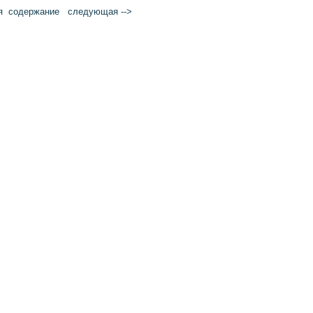
я
cодержание
следующая -->