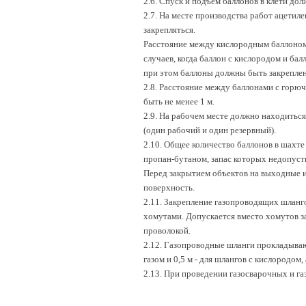
2.6. Спуск и подъем баллонов в клети до
2.7. На месте производства работ ацетил
закрепляться.
Расстояние между кислородным баллоном 
случаев, когда баллон с кислородом и ба
при этом баллоны должны быть закреплены
2.8. Расстояние между баллонами с гор
быть не менее 1 м.
2.9. На рабочем месте должно находиться 
(один рабочий и один резервный).
2.10. Общее количество баллонов в шахт
пропан-бутаном, запас которых недопуст
Перед закрытием объектов на выходные и
поверхность.
2.11. Закрепление газопроводящих шлан
хомутами. Допускается вместо хомутов з
проволокой.
2.12. Газопроводные шланги прокладываю
газом и 0,5 м - для шлангов с кислородо
2.13. При проведении газосварочных и г