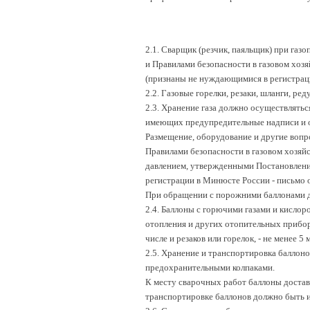
2.1. Сварщик (резчик, паяльщик) при га
и Правилами безопасности в газовом хоз
(признаны не нуждающимися в регистраци
2.2. Газовые горелки, резаки, шланги, р
2.3. Хранение газа должно осуществлятьс
имеющих предупредительные надписи и о
Размещение, оборудование и другие воп
Правилами безопасности в газовом хозяй
давлением, утвержденными Постановлени
регистрации в Минюсте России - письмо о
При обращении с порожними баллонами до
2.4. Баллоны с горючими газами и кисло
отопления и других отопительных приборо
числе и резаков или горелок, - не менее 5 м
2.5. Хранение и транспортировка баллон
предохранительными колпаками.
К месту сварочных работ баллоны достав
транспортировке баллонов должно быть и