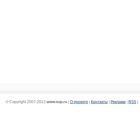
© Copyright 2007-2013
www.eup.ru
|
О проекте
|
Контакты
|
Реклама
|
RSS
|