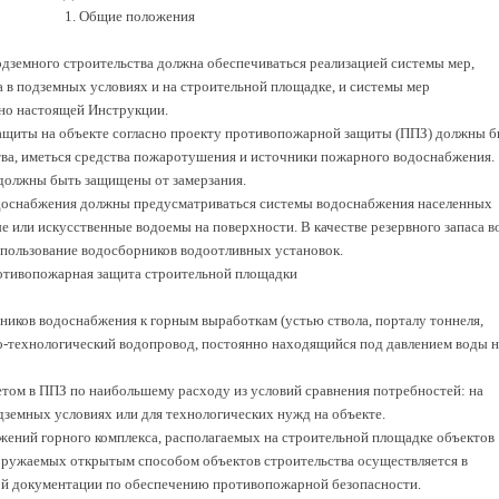
1. Общие положения
одземного строительства должна обеспечиваться реализацией системы мер,
в подземных условиях и на строительной площадке, и системы мер
но настоящей Инструкции.
защиты на объекте согласно проекту противопожарной защиты (ППЗ) должны б
а, иметься средства пожаротушения и источники пожарного водоснабжения.
должны быть защищены от замерзания.
водоснабжения должны предусматриваться системы водоснабжения населенных
ые или искусственные водоемы на поверхности. В качестве резервного запаса 
пользование водосборников водоотливных установок.
отивопожарная защита строительной площадки
ников водоснабжения к горным выработкам (устью ствола, порталу тоннеля,
-технологический водопровод, постоянно находящийся под давлением воды н
том в ППЗ по наибольшему расходу из условий сравнения потребностей: на
дземных условиях или для технологических нужд на объекте.
ений горного комплекса, располагаемых на строительной площадке объектов
ооружаемых открытым способом объектов строительства осуществляется в
ой документации по обеспечению противопожарной безопасности.