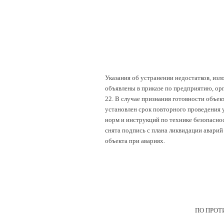
Указания об устранении недостатков, из
объявлены в приказе по предприятию, орг
22. В случае признания готовности объе
установлен срок повторного проведения у
норм и инструкций по технике безопасно
снята подпись с плана ликвидации авари
объекта при авариях.
ПО ПРОТ