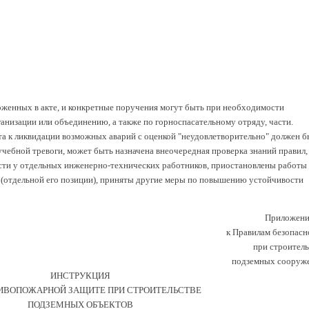
ложенных в акте, и конкретные поручения могут быть при необходимости
анизации или объединению, а также по горноспасательному отряду, части.
кта к ликвидации возможных аварий с оценкой "неудовлетворительно" должен б
чебной тревоги, может быть назначена внеочередная проверка знаний правил,
сти у отдельных инженерно-технических работников, приостановлены работы
й (отдельной его позиции), приняты другие меры по повышению устойчивости
Приложени
к Правилам безопасн
при строитель
подземных сооруж
ИНСТРУКЦИЯ
ИВОПОЖАРНОЙ ЗАЩИТЕ ПРИ СТРОИТЕЛЬСТВЕ
ПОДЗЕМНЫХ ОБЪЕКТОВ