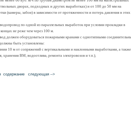
не менее 60 куб. м/ч по трубам диаметром не менее 100 мм на магистральных
ствольных дворах, подходных и других выработках) и от 100 до 50 мм на
тки (камеры, забои) в зависимости от протяженности и потерь давления в этих
водопровод по одной из параллельных выработок при условии прокладки в
концах не реже чем через 100 м.
овод должен оборудоваться пожарными кранами с однотипными соединительн
должны быть установлены:
янии 10 м от сопряжений с вертикальными и наклонными выработками, а также
, хранения ВМ, водоотлива, ремонта электровозов и т.п.);
я
cодержание
следующая -->