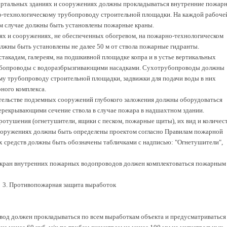
ортальных зданиях и сооружениях должны прокладываться внутренние пожар
-технологическому трубопроводу строительной площадки. На каждой рабоче
том случае должны быть установлены пожарные краны.
ях и сооружениях, не обеспеченных обогревом, на пожарно-технологическом
жны быть установлены не далее 50 м от ствола пожарные гидранты.
стакадам, галереям, на подшкивной площадке копра и в устье вертикальных
убопроводы с водоразбрызгивающими насадками. Сухотрубопроводы должны
у трубопроводу строительной площадки, задвижки для подачи воды в них
ного комплекса.
оительстве подземных сооружений глубокого заложения должны оборудоваться
рекрывающими сечение ствола в случае пожара в надшахтном здании.
ротушения (огнетушители, ящики с песком, пожарные щиты), их вид и количес
 сооружениях должны быть определены проектом согласно Правилам пожарной
х средств должны быть обозначены табличками с надписью: "Огнетушители",
кран внутренних пожарных водопроводов должен комплектоваться пожарным
3. Противопожарная защита выработок
вод должен прокладываться по всем выработкам объекта и предусматриваться