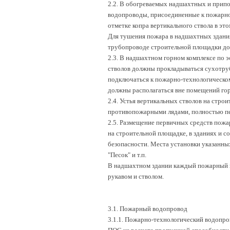
2.2. В обогреваемых надшахтных и прип
водопроводы, присоединенные к пожарно
отметке копра вертикального ствола в э
Для тушения пожара в надшахтных здани
трубопроводе строительной площадки дол
2.3. В надшахтном горном комплексе по э
стволов должны прокладываться сухотр
подключаться к пожарно-технологическом
должны располагаться вне помещений гор
2.4. Устья вертикальных стволов на стр
противопожарными лядами, полностью пе
2.5. Размещение первичных средств пожа
на строительной площадке, в зданиях и
безопасности. Места установки указанны
"Песок" и т.п.
В надшахтном здании каждый пожарный 
рукавом и стволом.
3.1. Пожарный водопровод
3.1.1. Пожарно-технологический водопро