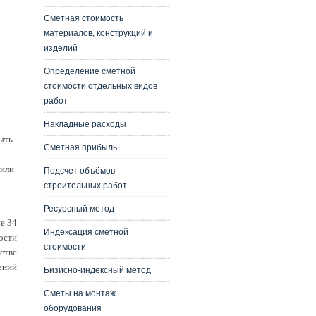
Сметная стоимость
материалов, конструкций и
изделий
Определение сметной
стоимости отдельных видов
работ
Накладные расходы
ыть
Сметная прибыль
 или
Подсчет объёмов
строительных работ
Ресурсный метод
е 34
Индексация сметной
ости
стоимости
стве
ений
Бизисно-индексный метод
Сметы на монтаж
оборудования