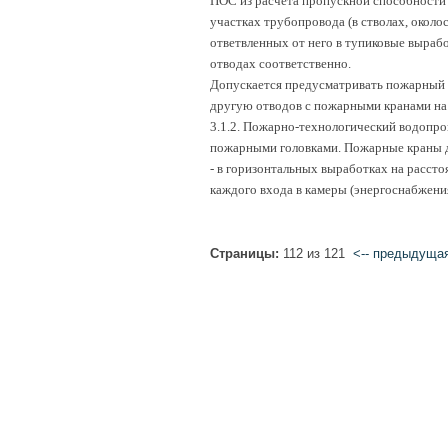
ПОС из расчета пропускной способности 
участках трубопровода (в стволах, около
ответвленных от него в тупиковые вырабо
отводах соответственно.
Допускается предусматривать пожарный 
другую отводов с пожарными кранами на 
3.1.2. Пожарно-технологический водопр
пожарными головками. Пожарные краны 
- в горизонтальных выработках на рассто
каждого входа в камеры (энергоснабжения
Страницы:
112 из 121
<-- предыдуща