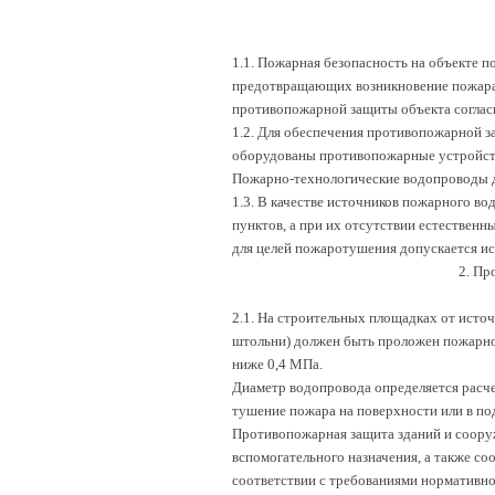
1.1. Пожарная безопасность на объекте п
предотвращающих возникновение пожара 
противопожарной защиты объекта соглас
1.2. Для обеспечения противопожарной 
оборудованы противопожарные устройств
Пожарно-технологические водопроводы 
1.3. В качестве источников пожарного 
пунктов, а при их отсутствии естественн
для целей пожаротушения допускается ис
2. Пр
2.1. На строительных площадках от источ
штольни) должен быть проложен пожарно
ниже 0,4 МПа.
Диаметр водопровода определяется расче
тушение пожара на поверхности или в по
Противопожарная защита зданий и сооруж
вспомогательного назначения, а также с
соответствии с требованиями нормативн