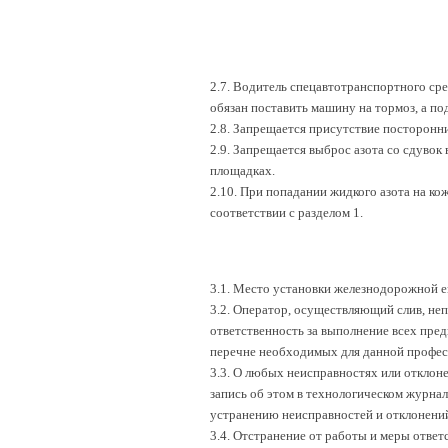
2.7. Водитель спецавтотранспортного сре
обязан поставить машину на тормоз, а по
2.8. Запрещается присутствие посторонни
2.9. Запрещается выброс азота со сдувок
площадках.
2.10. При попадании жидкого азота на к
соответствии с разделом 1.
3.1. Место установки железнодорожной е
3.2. Оператор, осуществляющий слив, неп
ответственность за выполнение всех пре
перечне необходимых для данной профес
3.3. О любых неисправностях или отклон
запись об этом в технологическом журнал
устранению неисправностей и отклонени
3.4. Отстранение от работы и меры отве