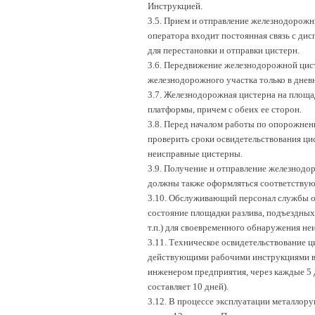
Инструкцией.
3.5. Прием и отправление железнодорожн
оператора входит постоянная связь с ди
для перестановки и отправки цистерн.
3.6. Передвижение железнодорожной цист
железнодорожного участка только в днев
3.7. Железнодорожная цистерна на площа
платформы, причем с обеих ее сторон.
3.8. Перед началом работы по опорожнен
проверить сроки освидетельствования ци
неисправные цистерны.
3.9. Получение и отправление железнодо
должны также оформляться соответствую
3.10. Обслуживающий персонал службы о
состояние площадки разлива, подъездных
т.п.) для своевременного обнаружения не
3.11. Техническое освидетельствование ц
действующими рабочими инструкциями в с
инженером предприятия, через каждые 5 д
составляет 10 дней).
3.12. В процессе эксплуатации металлор