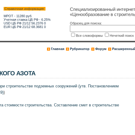
Специализированный интерне
Справочная информация:
«Ценообразование в строитель
МРОТ - 11280 руб.
Учетная ставка ЦБ РФ - 6.25%
USD ЦБ РФ 21/12 56.2376 0
Образец для поиска:
EUR ЦБ РФ 21/12 68.3681 0
Все словоформы
Нечеткий поис
Главная
Рубрикатор
Форум
Расширенный
КОГО АЗОТА
при строительстве подземных сооружений (утв. Постановлением
9)
)
та стоимости строительства
.
Составление смет в строительстве