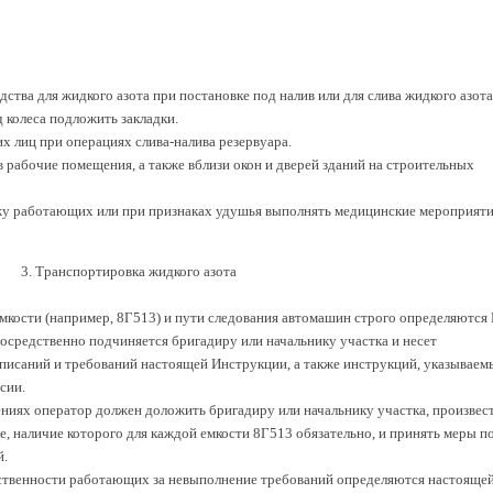
дства для жидкого азота при постановке под налив или для слива жидкого азота
д колеса подложить закладки.
х лиц при операциях слива-налива резервуара.
 в рабочие помещения, а также вблизи окон и дверей зданий на строительных
ожу работающих или при признаках удушья выполнять медицинские мероприяти
3. Транспортировка жидкого азота
мкости (например, 8Г513) и пути следования автомашин строго определяются 
осредственно подчиняется бригадиру или начальнику участка и несет
дписаний и требований настоящей Инструкции, а также инструкций, указываем
сии.
ениях оператор должен доложить бригадиру или начальнику участка, произвес
е, наличие которого для каждой емкости 8Г513 обязательно, и принять меры п
й.
тственности работающих за невыполнение требований определяются настояще