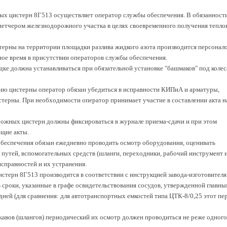
ых цистерн 8Г513 осуществляет оператор службы обеспечения. В обязанност
спетчером железнодорожного участка в целях своевременного получения тепло
ерны на территории площадки разлива жидкого азота производится персонал
ное время в присутствии операторов службы обеспечения.
дке должна устанавливаться при обязательной установке "башмаков" под коле
ию цистерны оператор обязан убедиться в исправности КИПиА и арматуры,
стерны. При необходимости оператор принимает участие в составлении акта н
рожных цистерн должны фиксироваться в журнале приема-сдачи и при этом
щие акты.
беспечения обязан ежедневно проводить осмотр оборудования, оценивать
 путей, вспомогательных средств (шланги, переходники, рабочий инструмент 
исправностей и их устранения.
истерн 8Г513 производится в соответствии с инструкцией завода-изготовителя
роки, указанные в графе освидетельствования сосудов, утвержденной главны
ней (для сравнения: для автотранспортных емкостей типа ЦТК-8/0,25 этот пе
укавов (шлангов) периодический их осмотр должен проводиться не реже одного