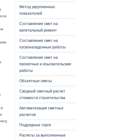
Метод укрупненных
и
показателей
воза
Составление смет на
ом
капитальный ремонт
Составление смет на
сами
пусконаладочные работы
Составление смет на
а
проектные и изыскательские
работы
Объектные сметы
Сводный сметный расчет
и
стоимости строительства
 и
Автоматизация сметных
м
расчетов
риод
Подрядные торги
Расчеты за выполненные