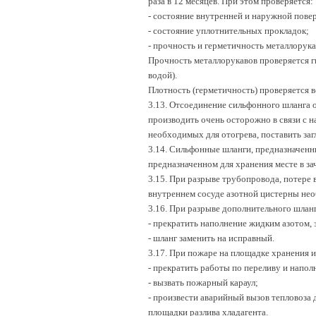
раза в 12 месяцев. При этом проверяется:
- состояние внутренней и наружной пове
- состояние уплотнительных прокладок;
- прочность и герметичность металлорука
Прочность металлорукавов проверяется г
водой).
Плотность (герметичность) проверяется в
3.13. Отсоединение сильфонного шланга 
производить очень осторожно в связи с н
необходимых для отогрева, поставить заг
3.14. Сильфонные шланги, предназначенн
предназначенном для хранения месте в за
3.15. При разрыве трубопровода, потере
внутреннем сосуде азотной цистерны нео
3.16. При разрыве дополнительного шлан
- прекратить наполнение жидким азотом,
- шланг заменить на исправный.
3.17. При пожаре на площадке хранения и
- прекратить работы по переливу и напол
- вызвать пожарный караул;
- произвести аварийный вызов тепловоза 
площадки разлива хладагента.