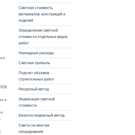
Сметная стоимость
материалов, конструкций и
изделий
Определение сметной
стоимости отдельных видов
работ
Накладные расходы
я в
Сметная прибыль
Подсчет объёмов
строительных работ
ППР.
Ресурсный метод
Индексация сметной
ых в
стоимости
ти
Бизисно-индексный метод
о
Сметы на монтаж
й
оборудования