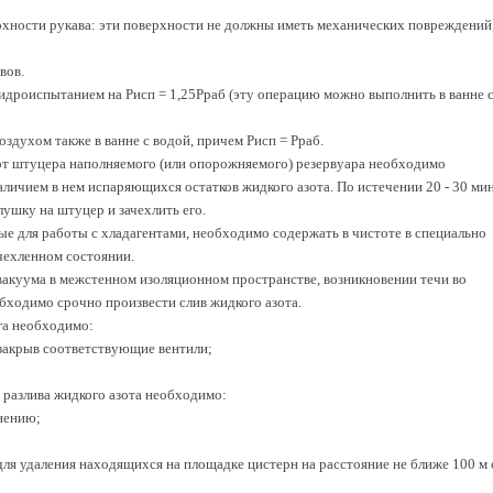
рхности рукава: эти поверхности не должны иметь механических повреждений
вов.
идроиспытанием на Pисп = 1,25Pраб (эту операцию можно выполнить в ванне 
оздухом также в ванне с водой, причем Pисп = Pраб.
от штуцера наполняемого (или опорожняемого) резервуара необходимо
аличием в нем испаряющихся остатков жидкого азота. По истечении 20 - 30 мин
лушку на штуцер и зачехлить его.
ые для работы с хладагентами, необходимо содержать в чистоте в специально
чехленном состоянии.
 вакуума в межстенном изоляционном пространстве, возникновении течи во
бходимо срочно произвести слив жидкого азота.
га необходимо:
 закрыв соответствующие вентили;
 разлива жидкого азота необходимо:
нению;
для удаления находящихся на площадке цистерн на расстояние не ближе 100 м 