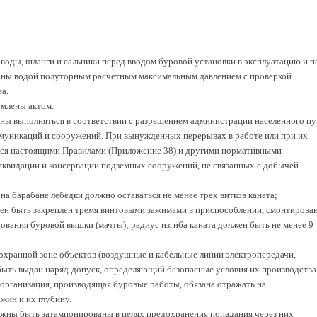
оводы, шланги и сальники перед вводом буровой установки в эксплуатацию и п
ны водой полуторным расчетным максимальным давлением с проверкой
а.
млены актом.
жны выполняться в соответствии с разрешением администрации населенного пу
ммуникаций и сооружений. При вынужденных перерывах в работе или при их
ся настоящими Правилами (Приложение 38) и другими нормативными
квидации и консервации подземных сооружений, не связанных с добычей
на барабане лебедки должно оставаться не менее трех витков каната;
жен быть закреплен тремя винтовыми зажимами в приспособлении, смонтирова
ования буровой вышки (мачты); радиус изгиба каната должен быть не менее 9
 охранной зоне объектов (воздушные и кабельные линии электропередачи,
быть выдан наряд-допуск, определяющий безопасные условия их производства
 организация, производящая буровые работы, обязана отражать на
жин и их глубину.
жны быть затампонированы в целях предохранения попадания через них