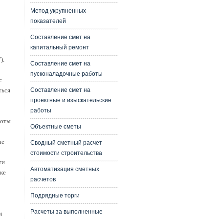
Метод укрупненных
показателей
Составление смет на
капитальный ремонт
).
Составление смет на
пусконаладочные работы
с
Составление смет на
ться
проектные и изыскательские
работы
боты
Объектные сметы
не
Сводный сметный расчет
стоимости строительства
ти.
Автоматизация сметных
ке
расчетов
Подрядные торги
Расчеты за выполненные
м