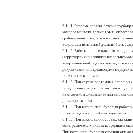
6.1.11. Буровые насосы, а также трубопр
каждого монтажа должны быть опрессова
срабатывания предохранительного клапан
Результаты испытаний должны быть офор
6.1.12. Работы по проходке скважин дол
(территории) и условиями владельцев ко
завершении необходимо руководствовать
документами, определяющими порядок ли
полезных ископаемых.
6.1.13. При спуско-подъемных операциях 
неподвижный конец талевого каната дол
на отдельном фундаменте или на раме осн
диаметров каната.
6.1.14. При выполнении буровых работ в
газопроводы и т.п.) работающим должен 
6.1.15. При ликвидации буровых скважин
топографических планах координаты сква
При погашении буровых скважин они дол