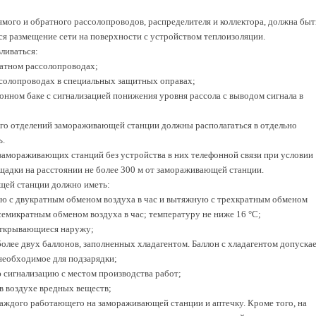
рямого и обратного рассолопроводов, распределителя и коллектора, должна быт
ся размещение сети на поверхности с устройством теплоизоляции.
ливаться:
ратном рассолопроводах;
ссолопроводах в специальных защитных оправах;
ционном баке с сигнализацией понижения уровня рассола с выводом сигнала в
го отделений замораживающей станции должны располагаться в отдельно
ь.
амораживающих станций без устройства в них телефонной связи при условии
щадки на расстоянии не более 300 м от замораживающей станции.
щей станции должно иметь:
ю с двукратным обменом воздуха в час и вытяжную с трехкратным обменом
семикратным обменом воздуха в час; температуру не ниже 16 °C;
 открывающиеся наружу;
более двух баллонов, заполненных хладагентом. Баллон с хладагентом допуска
 необходимое для подзарядки;
ю сигнализацию с местом производства работ;
в воздухе вредных веществ;
каждого работающего на замораживающей станции и аптечку. Кроме того, на