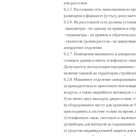
или рассолом.
6.2.5. Рассольная сеть, выполненная из п
размещена в форшахте (устье), допускает
6.2.6. На рассольной сети должны устанав
- манометры - по одному на прямом и об
- термометры - на прямом и обратном ра
- указатели уровня рассола - на циркуля
аппаратное отделение.
6.2.7. Помещения машинного и аппаратно
стоящем здании и иметь телефонную связ
Допускается эксплуатация передвижных з
наличия таковой на территории стройпло
6.2.8. Машинное отделение замораживаю
а) принудительную приточную вентиляци
воздуха, а также аварийную вытяжную с 
б) не менее двух выходов, двери и окна,
в) оборудованное место для хранения не 
присоединять к системе только на время,
г) телефонную связь, световую и звукову
д) приборы для контроля за содержанием 
е) средства индивидуальной защиты для 