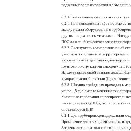
подземных вод в выработки и объединени
6.2. Искусственное замораживание грунт
6.2.1. При выполнении работ по искусст
эксплуатации оборудования и трубопрово
другими нормативными актами и Инструк
ПОС должен быть согласован с территори
6.2.2. Эксплуатация замораживающей стан
участием представителя территориальног
в соответствии с действующими нормами
грунтов и инструкциями заводов - изгото
На замораживающей станции должен быть 
замораживающей станции (Приложение 9)
6.2.3. Ширина свободных проходов в маш
менее 1,5 м, а высота машинного и аппара
Указанные требования не распространяют
Расстояния между ПХУ, их расположение
определяются ППР.
6.2.4. Для трубопроводов циркуляции хл
Применение для этих целей газовых и чуг
Запрещается производство сварочных и д