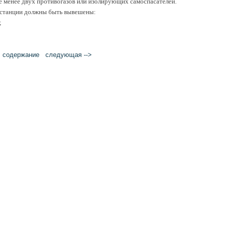
 менее двух противогазов или изолирующих самоспасателей.
 станции должны быть вывешены:
;
cодержание
следующая -->