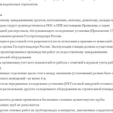
я водоносных горизонтов.
ов
венному замораживанию грунтов, изготовлению, монтажу, демонтажу, наладке и
дов следует руководствоваться ПОС и ППР, настоящими Правилами, а также
цией для персонала, обслуживающего холодильные установки (Приложение 17
альным органом Госгортехнадзора России.
ции и рассольной сети разрешается после испытания и приемки ее комиссией 
о органа Госгортехнадзора России. Эксплуатация станции должна осуществля
 проектирования и производства работ по искусственному замораживанию
вителей оборудования.
организован учет всех показателей ее работы с отметкой в журнале учета ра
.
инных отделениях вдоль стен и между машинами (установками) должна быть 
тного помещений - не менее 4 м.
ся на передвижные холодильные установки (ПХУ) полной заводской готовнос
 и расположение другого холодильного оборудования на строительной площад
адагента должны применяться бесшовные стальные цельнотянутые трубы.
унных труб не допускается.
ругих огневых работ на трубопроводах и аппаратах, заполненных хладагенто