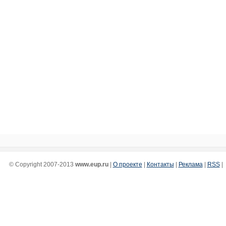
© Copyright 2007-2013
www.eup.ru
|
О проекте
|
Контакты
|
Реклама
|
RSS
|