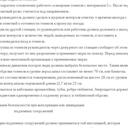
ехкратное отключение рабочего освещения тоннеля с интервалом 5 с. После по
тактный рельс считается под напряжением.
 руководитель должен сделать в журнале контроля отметку о времени выхода с
 отметкой о готовности тоннеля к пропуску поезда.
ли на другой станции, то руководитель или работник должен доложить о выхо
але контроля о количестве людей, выведенных из тоннеля, и поставить в
роизводился вход в тоннель.
группы из тоннеля руководитель через дежурного по станции сообщает об этом
черу, получает от них разрешение и принимает меры по поиску. Перед начало
тельно-монтажной организации о принимаемых мерах.
о начала движения поездов люди должны выбрать безопасное место. Таким явля
обделки тоннеля в уровне верха шпал составляет не менее 70 см, или банкетка.
 состава является токоприемник, расположенный на высоте 20 см от уровня
а конец шпалы нормальной длины (2,7 м) на 25 см.
ржаться за кабельные кронштейны, тубы, ребра тюбингов. Запрещается держат
предметами одновременно к ходовому рельсу и тюбинговой обделке.
ания безопасности при консервации или ликвидации
подземных сооружений
ации подземных сооружений должно приниматься той инстанцией, которая