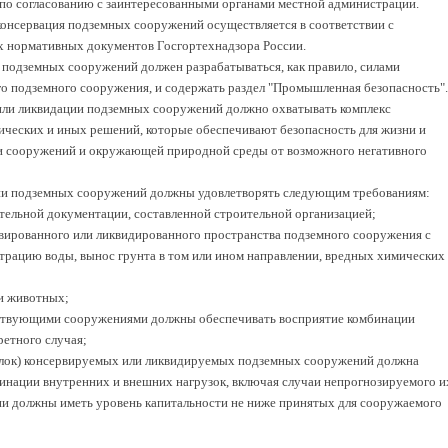
 по согласованию с заинтересованными органами местной администрации.
онсервация подземных сооружений осуществляется в соответствии с
х нормативных документов Госгортехнадзора России.
и подземных сооружений должен разрабатываться, как правило, силами
о подземного сооружения, и содержать раздел "Промышленная безопасность".
 или ликвидации подземных сооружений должно охватывать комплекс
ических и иных решений, которые обеспечивают безопасность для жизни и
 и сооружений и окружающей природной среды от возможного негативного
ции подземных сооружений должны удовлетворять следующим требованиям:
ительной документации, составленной строительной организацией;
рвированного или ликвидированного пространства подземного сооружения с
ьтрацию воды, вынос грунта в том или ином направлении, вредных химических
и животных;
ействующими сооружениями должны обеспечивать восприятие комбинации
ретного случая;
елок) консервируемых или ликвидируемых подземных сооружений должна
инации внутренних и внешних нагрузок, включая случаи непрогнозируемого и
ии должны иметь уровень капитальности не ниже принятых для сооружаемого