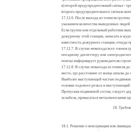
в) второй предупредительный сигнал - тр
второго предупредительного сигнала кон
17.12.6. После выхода из тоннеля группы
указанием количества выведенных людей и
Если группа или отдельный работник выш
дежурному этой станции, записать в журн
известность дежурного станции, откуда п
17.12.7. В случае невыхода всех членов 
поездному диспетчеру или электродиспет
поиска информирует руководителя строи
17.12.8. В случае невыхода из тоннеля д
место, где расстояние от конца шпалы до 
Наиболее выступающей частью подвижного
головки ходового рельса и выступающий з
Пропуская подвижной состав, следует де
за кабель, прикасаться металлическими 
18. Требов
18.1. Решение о консервации или ликвид