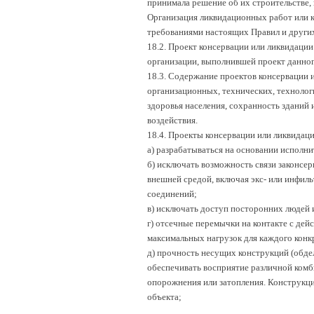
принимала решение об их строительстве,
Организация ликвидационных работ или к
требованиями настоящих Правил и други
18.2. Проект консервации или ликвидаци
организации, выполнившей проект данног
18.3. Содержание проектов консервации
организационных, технических, технолог
здоровья населения, сохранность зданий
воздействия.
18.4. Проекты консервации или ликвида
а) разрабатываться на основании исполн
б) исключать возможность связи законсе
внешней средой, включая экс- или инфил
соединений;
в) исключать доступ посторонних людей 
г) отсечные перемычки на контакте с д
максимальных нагрузок для каждого конк
д) прочность несущих конструкций (обд
обеспечивать восприятие различной комб
опорожнения или затопления. Конструкц
объекта;