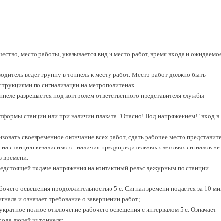
чество, место работы, указывается вид и место работ, время входа и ожидаемо
одитель ведет группу в тоннель к месту работ. Место работ должно быть
нструкциями по сигнализации на метрополитенах.
оннеле разрешается под контролем ответственного представителя службы
атформы станции или при наличии плаката "Опасно! Под напряжением!" вход в
низовать своевременное окончание всех работ, сдать рабочее место представит
я на станцию независимо от наличия предупредительных световых сигналов не
в времени.
редстоящей подаче напряжения на контактный рельс дежурным по станции
абочего освещения продолжительностью 5 с. Сигнал времени подается за 10 ми
гнала и означает требование о завершении работ;
укратное полное отключение рабочего освещения с интервалом 5 с. Означает
хода людей из тоннеля;