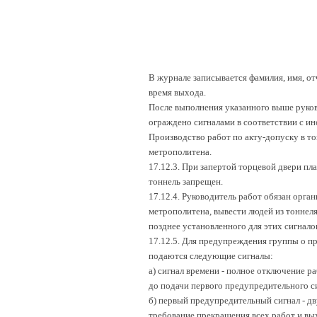
В журнале записывается фамилия, имя, от
время выхода.
После выполнения указанного выше руков
ограждено сигналами в соответствии с и
Производство работ по акту-допуску в т
метрополитена.
17.12.3. При запертой торцевой двери пл
тоннель запрещен.
17.12.4. Руководитель работ обязан орга
метрополитена, вывести людей из тоннел
позднее установленного для этих сигнало
17.12.5. Для предупреждения группы о п
подаются следующие сигналы:
а) сигнал времени - полное отключение р
до подачи первого предупредительного си
б) первый предупредительный сигнал - дв
требование прекращения всех работ и вы