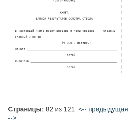
│                         (организация)                          │

│                                                                │

│                             КНИГА                              │

│               ЗАПИСИ РЕЗУЛЬТАТОВ ОСМОТРА СТВОЛА                │

│                                                                │

│   В настоящей книге пронумеровано и прошнуровано ___ страниц.  │

│   Главный инженер ___________________________________________  │

│                              (Ф.И.О., подпись)                 │

│   Начата ____________________________________________________  │

│                                (дата)                          │

│   Окончена __________________________________________________  │

│                                (дата)                          │

└────────────────────────────────────────────────────────────────┘
Страницы:
82 из 121
<-- предыдущая
-->