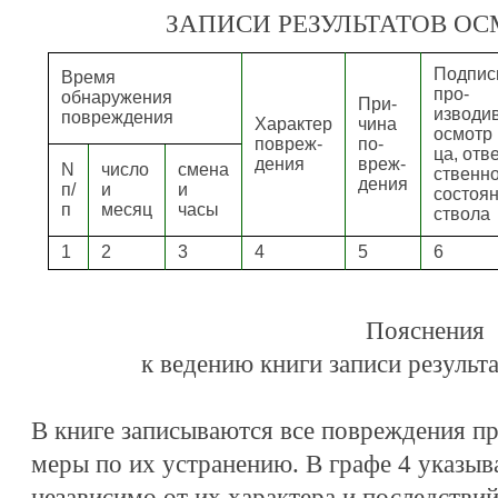
ЗАПИСИ РЕЗУЛЬТАТОВ ОС
Подпис
Время
про-
обнаружения
При-
изводи
повреждения
Характер
чина
осмотр 
повреж-
по-
ца, отве
дения
вреж-
N
число
смена
ственно
дения
п/
и
и
состоя
п
месяц
часы
ствола
1
2
3
4
5
6
Пояснения
к ведению книги записи результ
В книге записываются все повреждения пр
меры по их устранению. В графе 4 указы
независимо от их характера и последствий