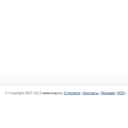
© Copyright 2007-2013
www.eup.ru
|
О проекте
|
Контакты
|
Реклама
|
RSS
|