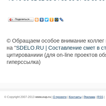
Поделиться…
© Обращаем особое внимание коллег 
на "
SDELO.RU | Составление смет в с
цитированиии (для on-line проектов о
гиперссылка)
© Copyright 2007-2013
www.eup.ru
|
О проекте
|
Контакты
|
Реклама
|
RSS
|