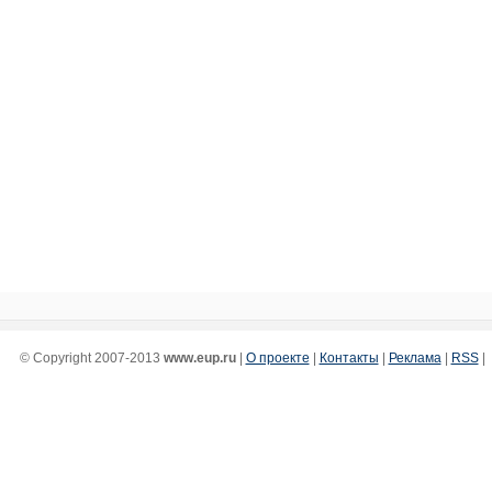
© Copyright 2007-2013
www.eup.ru
|
О проекте
|
Контакты
|
Реклама
|
RSS
|