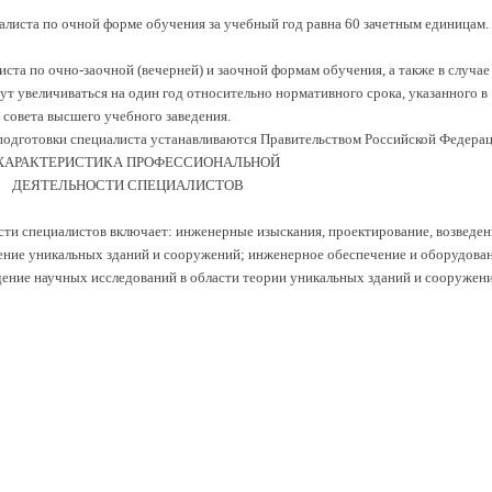
листа по очной форме обучения за учебный год равна 60 зачетным единицам.
та по очно-заочной (вечерней) и заочной формам обучения, а также в случае
т увеличиваться на один год относительно нормативного срока, указанного в
 совета высшего учебного заведения.
одготовки специалиста устанавливаются Правительством Российской Федерац
. ХАРАКТЕРИСТИКА ПРОФЕССИОНАЛЬНОЙ
ДЕЯТЕЛЬНОСТИ СПЕЦИАЛИСТОВ
сти специалистов включает: инженерные изыскания, проектирование, возведен
ение уникальных зданий и сооружений; инженерное обеспечение и оборудова
ение научных исследований в области теории уникальных зданий и сооружени