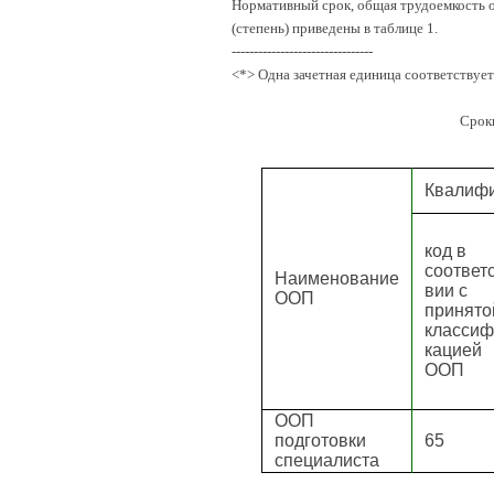
Нормативный срок, общая трудоемкость о
(степень) приведены в таблице 1.
--------------------------------
<*> Одна зачетная единица соответствует
Срок
Квалифи
код в
соответс
Наименование
вии с
ООП
принято
классиф
кацией
ООП
ООП
подготовки
65
специалиста