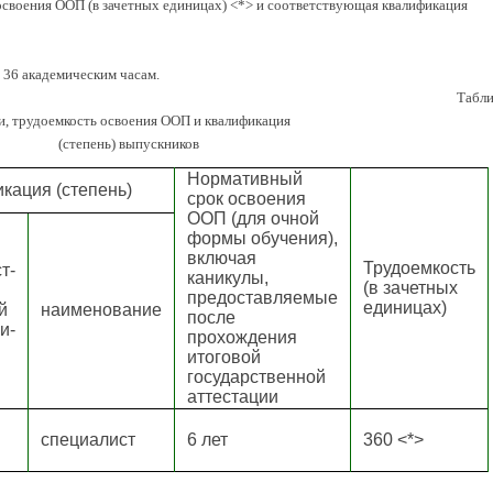
своения ООП (в зачетных единицах) <*> и соответствующая квалификация
 36 академическим часам.
Табли
и, трудоемкость освоения ООП и квалификация
(степень) выпускников
Нормативный
кация (степень)
срок освоения
ООП (для очной
формы обучения),
включая
Трудоемкость
т-
каникулы,
(в зачетных
предоставляемые
единицах)
й
наименование
после
и-
прохождения
итоговой
государственной
аттестации
специалист
6 лет
360 <*>