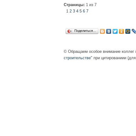
Страницы:
1 из 7
1
2
3
4
5
6
7
Поделиться…
© Обращаем особое внимание коллег н
строительстве
" при цитированиии (для