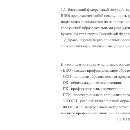
1.1. Настоящий федеральный государств
ВПО) представляет собой совокупность т
подготовки специалистов по направлению
сооружений образовательными учрежден
вузами) на территории Российской Феде
1.2. Право на реализацию основных обра
соответствующей лицензии, выданной уп
В настоящем стандарте используются сл
- ВПО - высшее профессиональное образо
- ООП - основная образовательная програ
- ОК - общекультурные компетенции;
- ПК - профессиональные компетенции;
- ПСК - профессионально-специализиров
- УЦ ООП - учебный цикл основной обра
- ФГОС ВПО - федеральный государствен
высшего профессионального образования
III. 