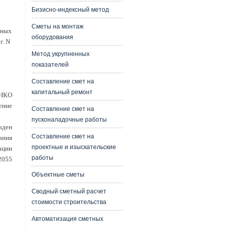
Бизисно-индексный метод
Сметы на монтаж
нных
оборудования
г. N
Метод укрупненных
показателей
Составление смет на
капитальный ремонт
ЕНКО
ение
Составление смет на
пусконаладочные работы
жден
Составление смет на
ания
проектные и изыскательские
ации
работы
 2055
Объектные сметы
Сводный сметный расчет
стоимости строительства
Автоматизация сметных