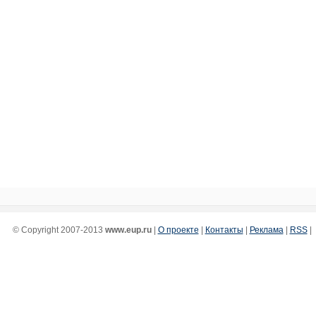
© Copyright 2007-2013
www.eup.ru
|
О проекте
|
Контакты
|
Реклама
|
RSS
|