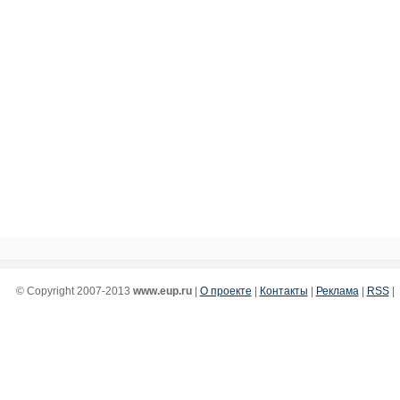
© Copyright 2007-2013
www.eup.ru
|
О проекте
|
Контакты
|
Реклама
|
RSS
|