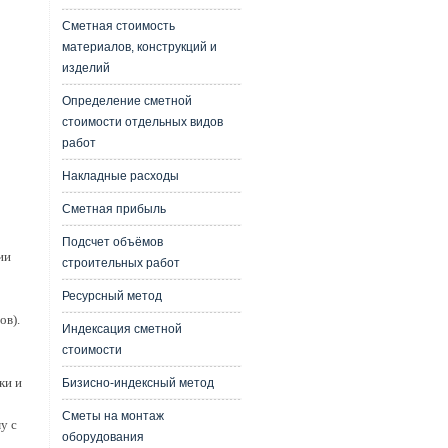
Сметная стоимость
материалов, конструкций и
изделий
Определение сметной
стоимости отдельных видов
работ
Накладные расходы
Сметная прибыль
Подсчет объёмов
ии
строительных работ
Ресурсный метод
ов).
Индексация сметной
стоимости
ки и
Бизисно-индексный метод
Сметы на монтаж
у с
оборудования