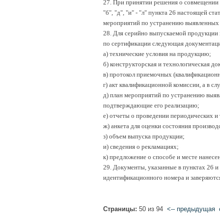
27. При принятии решения о совмещении
"б", "д", "и" - "л" пункта 26 настоящей 
мероприятий по устранению выявленных 
28. Для серийно выпускаемой продукции в
по сертификации следующая документаци
а) технические условия на продукцию;
б) конструкторская и технологическая до
в) протокол приемочных (квалификацион
г) акт квалификационной комиссии, а в с
д) план мероприятий по устранению выяв
подтверждающие его реализацию;
е) отчеты о проведении периодических и
ж) анкета для оценки состояния производ
з) объем выпуска продукции;
и) сведения о рекламациях;
к) предложение о способе и месте нанесе
29. Документы, указанные в пунктах 26 и
идентификационного номера и заверяются
Страницы:
50 из 94
<-- предыдущая