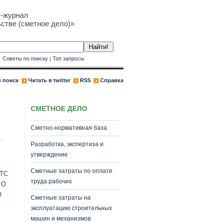
т-журнал
стве (сметное дело)»
к
Советы по поиску
|
Топ запросы
 поиск
Читать в twitter
RSS
Справка
СМЕТНОЕ ДЕЛО
Сметно-нормативная база
Разработка, экспертиза и
утверждение
Сметные затраты по оплате
 ТС
труда рабочих
 О
О
Сметные затраты на
эксплуатацию строительных
машин и механизмов