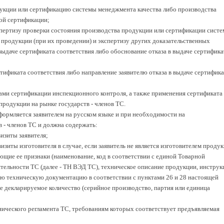
дукции или сертификацию системы менеджмента качества либо производства
ой сертификации;
кспертизу проверки состояния производства продукции или сертификации сист
 продукции (при их проведении) и экспертизу других доказательственных
выдаче сертификата соответствия либо обоснование отказа в выдаче сертифика
тификата соответствия либо направление заявителю отказа в выдаче сертифика
мами сертификации инспекционного контроля, а также применения сертификата
продукции на рынке государств - членов ТС.
формляется заявителем на русском языке и при необходимости на
в - членов ТС и должна содержать:
изиты заявителя;
изиты изготовителя в случае, если заявитель не является изготовителем продук
щие ее признаки (наименование, код в соответствии с единой Товарной
ельности ТС (далее - ТН ВЭД ТС), техническое описание продукции, инстру
ую техническую документацию в соответствии с пунктами 26 и 28 настоящей
 декларируемое количество (серийное производство, партия или единица
нического регламента ТС, требованиям которых соответствует предъявляемая