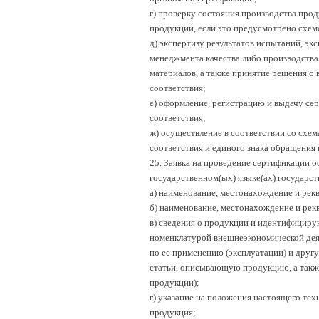
г) проверку состояния производства про
продукции, если это предусмотрено схем
д) экспертизу результатов испытаний, э
менеджмента качества либо производства
материалов, а также принятие решения о 
соответствия;
е) оформление, регистрацию и выдачу сер
соответствия;
ж) осуществление в соответствии со схе
соответствия и единого знака обращения 
25. Заявка на проведение сертификации о
государственном(ых) языке(ах) государст
а) наименование, местонахождение и рекв
б) наименование, местонахождение и рекв
в) сведения о продукции и идентифицирую
номенклатурой внешнеэкономической деят
по ее применению (эксплуатации) и друг
статьи, описывающую продукцию, а также
продукции);
г) указание на положения настоящего тех
продукция;