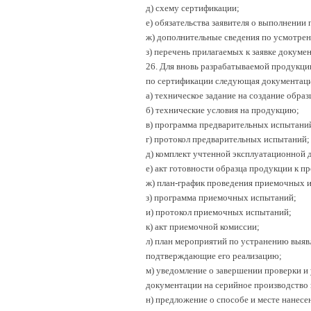
д) схему сертификации;
е) обязательства заявителя о выполнении
ж) дополнительные сведения по усмотрен
з) перечень прилагаемых к заявке докумен
26. Для вновь разрабатываемой продукции
по сертификации следующая документаци
а) техническое задание на создание образ
б) технические условия на продукцию;
в) программа предварительных испытани
г) протокол предварительных испытаний;
д) комплект учтенной эксплуатационной 
е) акт готовности образца продукции к 
ж) план-график проведения приемочных 
з) программа приемочных испытаний;
и) протокол приемочных испытаний;
к) акт приемочной комиссии;
л) план мероприятий по устранению выяв
подтверждающие его реализацию;
м) уведомление о завершении проверки и
документации на серийное производство
н) предложение о способе и месте нанесе