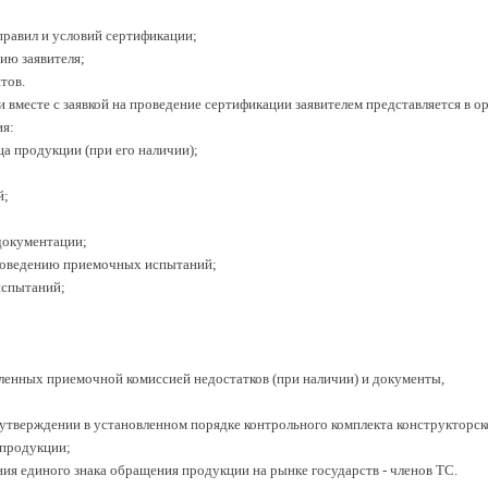
 правил и условий сертификации;
ию заявителя;
тов.
 вместе с заявкой на проведение сертификации заявителем представляется в о
я:
ца продукции (при его наличии);
й;
документации;
проведению приемочных испытаний;
испытаний;
ленных приемочной комиссией недостатков (при наличии) и документы,
 утверждении в установленном порядке контрольного комплекта конструкторск
 продукции;
ния единого знака обращения продукции на рынке государств - членов ТС.