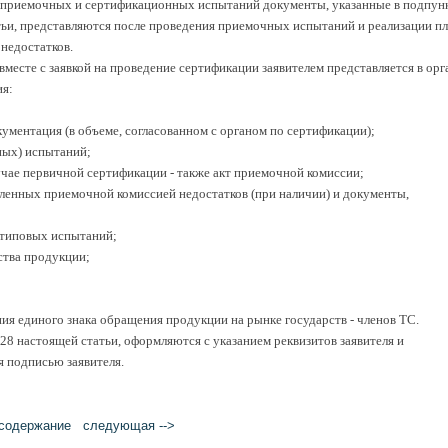
 приемочных и сертификационных испытаний документы, указанные в подпун
статьи, представляются после проведения приемочных испытаний и реализации п
недостатков.
месте с заявкой на проведение сертификации заявителем представляется в орг
я:
кументация (в объеме, согласованном с органом по сертификации);
ных) испытаний;
лучае первичной сертификации - также акт приемочной комиссии;
ленных приемочной комиссией недостатков (при наличии) и документы,
 типовых испытаний;
ства продукции;
ния единого знака обращения продукции на рынке государств - членов ТС.
 28 настоящей статьи, оформляются с указанием реквизитов заявителя и
 подписью заявителя.
cодержание
следующая -->