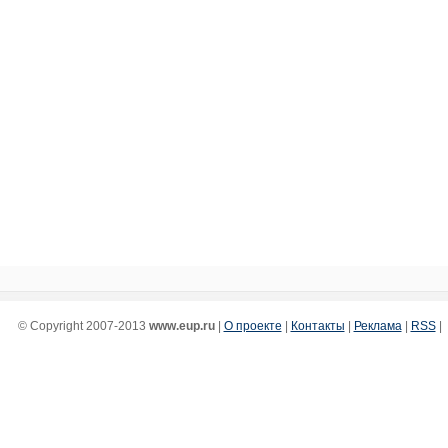
© Copyright 2007-2013
www.eup.ru
|
О проекте
|
Контакты
|
Реклама
|
RSS
|