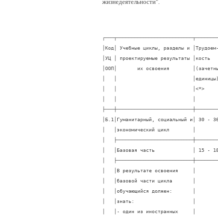
жизнедеятельности".
┌───┬──────────────────────────┬─────────┬────────────────────┬───────────┐
│Код│ Учебные циклы, разделы и │Трудоем- │ Перечень дисциплин │   Коды    │
│УЦ │ проектируемые результаты │кость    │   для разработки   │формируемых│
│ООП│       их освоения        │(зачетные│      программ      │компетенций│
│   │                          │единицы) │(примерных), а также│           │
│   │                          │<*>      │учебников и учебных │           │
│   │                          │         │      пособий       │           │
├───┼──────────────────────────┼─────────┼────────────────────┼───────────┤
│Б.1│Гуманитарный, социальный и│ 30 - 36 │                    │           │
│   │экономический цикл        │         │                    │           │
│   ├──────────────────────────┼─────────┼────────────────────┼───────────┤
│   │Базовая часть             │ 15 - 18 │                    │           │
│   ├──────────────────────────┼─────────┼────────────────────┼───────────┤
│   │В результате освоения     │         │Иностранный язык    │ОК-1 - 14  │
│   │базовой части цикла       │         │                    │ПК-3       │
│   │обучающийся должен:       │         │История             │ПК-6 - 8   │
│   │знать:                    │         │                    │ПК-11 - 12 │
│   │- один из иностранных     │         │Философия           │ПК-15      │
│   │языков международного     │         │                    │           │
│   │общения на уровне,        │         │Экономика           │           │
│   │обеспечивающем устные и   │         │                    │           │
│   │письменные межличностные и│         │Право               │           │
│   │профессиональные          │         │                    │           │
│   │коммуникации;             │         │                    │           │
│   │- этапы развития          │         │                    │           │
│   │цивилизации, роль России в│         │                    │           │
│   │мировом историческом      │         │                    │           │
│   │процессе;                 │         │                    │           │
│   │- закономерности мышления;│         │                    │           │
│   │- закономерности развития │         │                    │           │
│   │общества, его нормы и     │         │                    │           │
│   │ценности;                 │         │                    │           │
│   │- основы права;           │         │                    │           │
│   │- основы философии;       │         │                    │           │
│   │- основы экономики;       │         │                    │           │
│   │уметь:                    │         │                    │           │
│   │- вести дискуссию,        │         │                    │           │
│   │публично представлять     │         │                    │           │
│   │результаты работы;        │         │                    │           │
│   │- строить прогностические │         │                    │           │
│   │модели и осуществлять их  │         │                    │           │
│   │анализ;                   │         │                    │           │
│   │- оценивать взаимосвязи   │         │                    │           │
│   │политических, социальных и│         │                    │           │
│   │других особенностей       │         │                    │           │
│   │различных культур;        │         │                    │           │
│   │владеть:                  │         │                    │           │
│   │- общими представлениями о│         │                    │           │
│   │стилях коммуникации;      │         │                    │           │
│   │- одним из иностранных    │         │                    │           │
│   │языков международного     │         │                    │           │
│   │общения на уровне,        │         │                    │           │
│   │обеспечивающем устные и   │         │                    │           │
│   │письменные межличностные и│         │                    │           │
│   │профессиональные          │         │                    │           │
│   │коммуникации;             │         │                    │           │
│   │- навыками и культурой    │         │                    │           │
│   │системного мышления.      │         │                    │           │
│   ├──────────────────────────┼─────────┼────────────────────┼───────────┤
│   │Вариативная часть         │         │                    │           │
│   │(знания, умения, владения │         │                    │           │
│   │определяются ООП вуза)    │         │                    │           │
├───┼──────────────────────────┼─────────┼────────────────────┼───────────┤
│Б.2│Математический и          │ 20 - 24 │                    │           │
│   │естественнонаучный цикл   │         │                    │           │
│   ├──────────────────────────┼─────────┼────────────────────┼───────────┤
│   │Базовая часть             │ 10 - 12 │                    │           │
│   ├──────────────────────────┼─────────┼────────────────────┼───────────┤
│   │знать:                    │         │Математика и        │ОК-1 - 3   │
│   │- роль и место            │         │информатика   