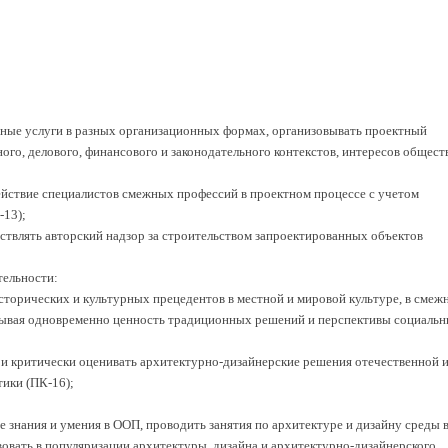
ные услуги в разных организационных формах, организовывать проектный
ого, делового, финансового и законодательного контекстов, интересов обществ
йствие специалистов смежных профессий в проектном процессе с учетом
-13);
твлять авторский надзор за строительством запроектированных объектов
тельности:
исторических и культурных прецедентов в местной и мировой культуре, в смеж
тывая одновременно ценность традиционных решений и перспективы социальн
 и критически оценивать архитектурно-дизайнерские решения отечественной 
ики (ПК-16);
 знания и умения в ООП, проводить занятия по архитектуре и дизайну среды 
твовать в популяризации архитектуры, дизайна и архитектурно-дизайнерского