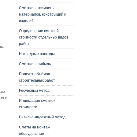
Сметная стоимость
материалов, конструкций и
изделий
Определение сметной
стоимости отдельных видов
работ
а,
Накладные расходы
Сметная прибыль
Подсчет объёмов
строительных работ
Ресурсный метод
ных
ых и
Индексация сметной
стоимости
и
Бизисно-индексный метод
Сметы на монтаж
в
оборудования