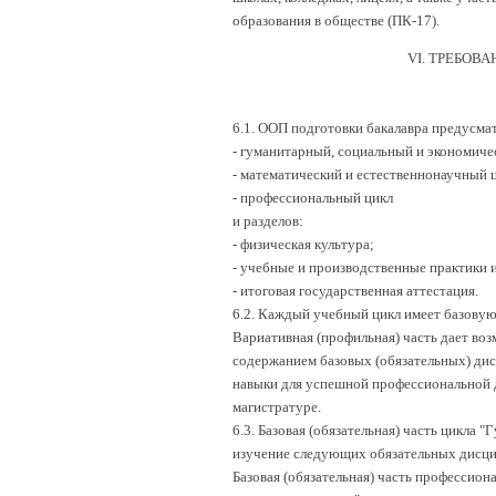
образования в обществе (ПК-17).
VI. ТРЕБОВ
6.1. ООП подготовки бакалавра предусма
- гуманитарный, социальный и экономиче
- математический и естественнонаучный 
- профессиональный цикл
и разделов:
- физическая культура;
- учебные и производственные практики и
- итоговая государственная аттестация.
6.2. Каждый учебный цикл имеет базовую
Вариативная (профильная) часть дает воз
содержанием базовых (обязательных) дис
навыки для успешной профессиональной д
магистратуре.
6.3. Базовая (обязательная) часть цикла
изучение следующих обязательных дисцип
Базовая (обязательная) часть профессио