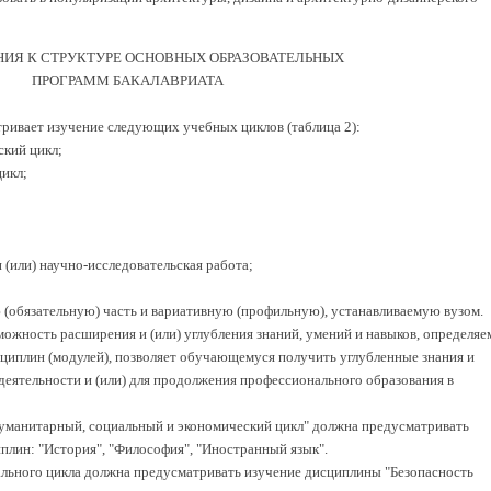
АНИЯ К СТРУКТУРЕ ОСНОВНЫХ ОБРАЗОВАТЕЛЬНЫХ
ПРОГРАММ БАКАЛАВРИАТА
тривает изучение следующих учебных циклов (таблица 2):
ский цикл;
цикл;
 (или) научно-исследовательская работа;
 (обязательную) часть и вариативную (профильную), устанавливаемую вузом.
можность расширения и (или) углубления знаний, умений и навыков, определя
циплин (модулей), позволяет обучающемуся получить углубленные знания и
еятельности и (или) для продолжения профессионального образования в
 "Гуманитарный, социальный и экономический цикл" должна предусматривать
лин: "История", "Философия", "Иностранный язык".
нального цикла должна предусматривать изучение дисциплины "Безопасность