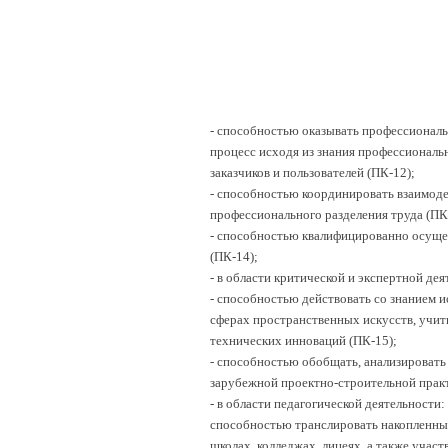
- способностью оказывать профессиональ
процесс исходя из знания профессиональн
заказчиков и пользователей (ПК-12);
- способностью координировать взаимоде
профессионального разделения труда (ПК
- способностью квалифицированно осущес
(ПК-14);
- в области критической и экспертной дея
- способностью действовать со знанием 
сферах пространственных искусств, учи
технических инноваций (ПК-15);
- способностью обобщать, анализировать
зарубежной проектно-строительной практ
- в области педагогической деятельности:
способностью транслировать накопленные
школах, колледжах, лицеях, а также учас