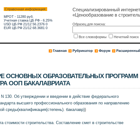
Специализированный интерне
Справочная информация:
«Ценообразование в строитель
МРОТ - 11280 руб.
Учетная ставка ЦБ РФ - 6.25%
USD ЦБ РФ 21/12 56.2376 0
Образец для поиска:
EUR ЦБ РФ 21/12 68.3681 0
Все словоформы
Нечеткий поис
Главная
Рубрикатор
Форум
Расширенный
УРЕ ОСНОВНЫХ ОБРАЗОВАТЕЛЬНЫХ ПРОГРАММ
УРА ООП БАКАЛАВРИАТА
 N 130. Об утверждении и введении в действие федерального
тандарта высшего профессионального образования по направлению
ой среды(квалификация(степень). бакалавр)
)
та стоимости строительства
.
Составление смет в строительстве