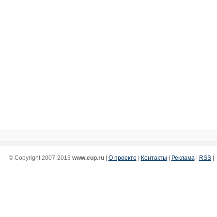
© Copyright 2007-2013
www.eup.ru
|
О проекте
|
Контакты
|
Реклама
|
RSS
|