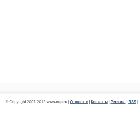
© Copyright 2007-2013
www.eup.ru
|
О проекте
|
Контакты
|
Реклама
|
RSS
|