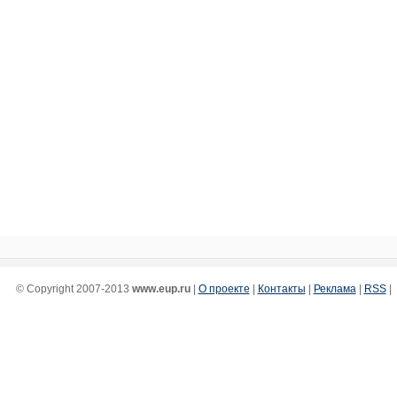
© Copyright 2007-2013
www.eup.ru
|
О проекте
|
Контакты
|
Реклама
|
RSS
|