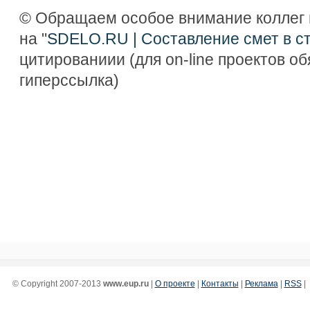
© Обращаем особое внимание коллег 
на "
SDELO.RU | Составление смет в с
цитированиии (для on-line проектов о
гиперссылка)
© Copyright 2007-2013
www.eup.ru
|
О проекте
|
Контакты
|
Реклама
|
RSS
|