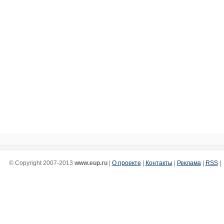
© Copyright 2007-2013
www.eup.ru
|
О проекте
|
Контакты
|
Реклама
|
RSS
|