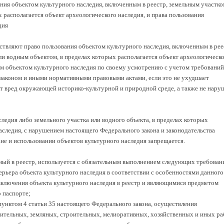
ания объектом культурного наследия, включенным в реестр, земельным участко
 располагается объект археологического наследия, и права пользования
дия
ствляют право пользования объектом культурного наследия, включенным в рее
ли водным объектом, в пределах которых располагается объект археологическ
ым объектом культурного наследия по своему усмотрению с учетом требований
аконом и иными нормативными правовыми актами, если это не ухудшает
ит вред окружающей историко-культурной и природной среде, а также не нару
следия либо земельного участка или водного объекта, в пределах которых
аследия, с нарушением настоящего Федерального закона и законодательства
не и использовании объектов культурного наследия запрещается.
нный в реестр, используется с обязательным выполнением следующих требован
ерьера объекта культурного наследия в соответствии с особенностями данного
ключения объекта культурного наследия в реестр и являющимися предметом
 паспорте;
 пунктом 4 статьи 35 настоящего Федерального закона, осуществления
ительных, земляных, строительных, мелиоративных, хозяйственных и иных ра