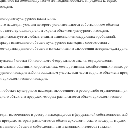
дия либо на земельном участке или водном объекте, в пределах которых
аследия;
 историко-культурного назначения;
ного наследия, условия которого устанавливаются собственником объекта
 соответствующим органом охраны объектов культурного наследия.
дия используется с обязательным выполнением следующих требований:
ерьера выявленного объекта культурного наследия в соответствии с
мет охраны данного объекта и изложенными в заключении историко-культурно
 пунктом 4 статьи 35 настоящего Федерального закона, осуществления
ительных, земляных, строительных, мелиоративных, хозяйственных и иных ра
урного наследия либо на земельном участке или части водного объекта, в пред
т археологического наследия.
и объекта культурного наследия, включенного в реестр, либо ограничения при
дного объекта, в пределах которых располагается объект археологического
едия, включенного в реестр и находящегося в федеральной собственности, либ
в пределах которых располагается объект археологического наследия, в целях
я данного объекта и соблюдения прав и законных интересов граждан