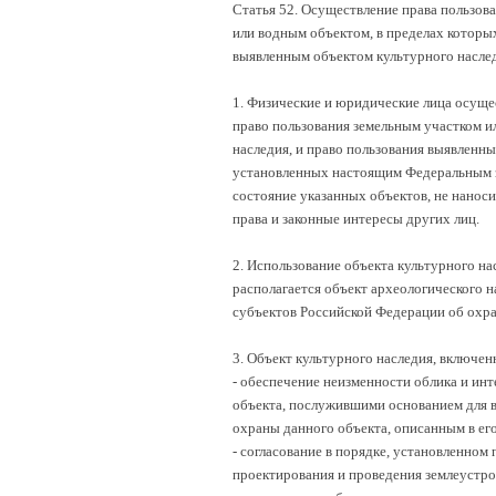
Статья 52. Осуществление права пользов
или водным объектом, в пределах которых
выявленным объектом культурного насле
1. Физические и юридические лица осуще
право пользования земельным участком и
наследия, и право пользования выявленн
установленных настоящим Федеральным з
состояние указанных объектов, не нанос
права и законные интересы других лиц.
2. Использование объекта культурного на
располагается объект археологического н
субъектов Российской Федерации об охра
3. Объект культурного наследия, включе
- обеспечение неизменности облика и инт
объекта, послужившими основанием для в
охраны данного объекта, описанным в его
- согласование в порядке, установленном
проектирования и проведения землеустро