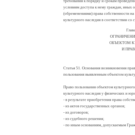
требования к порядку и срокам проведен
условиям доступа к нему граждан, иных 
(обременениями) права собственности на
культурного наследия в соответствии со 
Гла
ОГРАНИЧЕНИ
ОБЪЕКТОМ К
И ПРА
Статья 51. Основания возникновения прав
пользования выявленным объектом культ
Право пользования объектом культурного
культурного наследия у физических и юр
- в результате приобретения права собств
- из актов государственных органов;
- из договоров;
- из судебного решения;
- по иным основаниям, допускаемым Гра