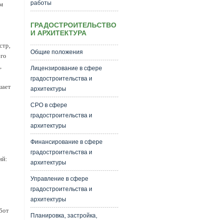
работы
м
ГРАДОСТРОИТЕЛЬСТВО
И АРХИТЕКТУРА
стр,
Общие положения
ого
,
Лицензирование в сфере
градостроительства и
шает
архитектуры
СРО в сфере
градостроительства и
архитектуры
Финансирование в сфере
градостроительства и
ий:
архитектуры
Управление в сфере
градостроительства и
архитектуры
бот
Планировка, застройка,