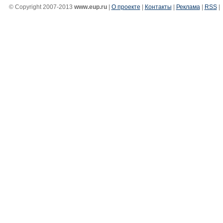
© Copyright 2007-2013
www.eup.ru
|
О проекте
|
Контакты
|
Реклама
|
RSS
|