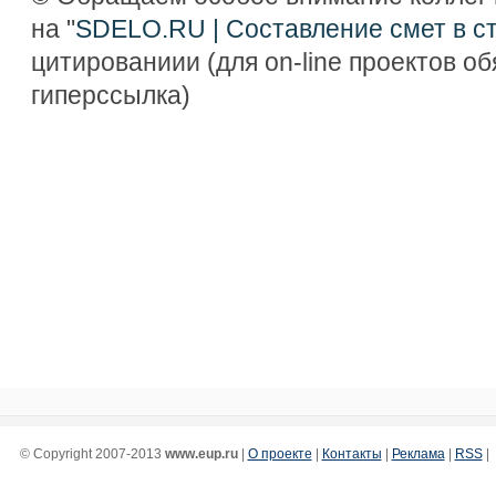
на "
SDELO.RU | Составление смет в с
цитированиии (для on-line проектов о
гиперссылка)
© Copyright 2007-2013
www.eup.ru
|
О проекте
|
Контакты
|
Реклама
|
RSS
|