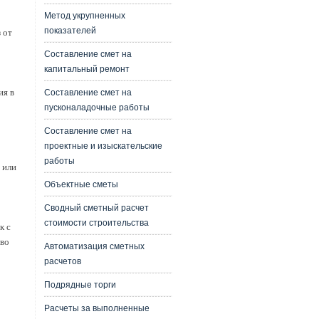
Метод укрупненных
показателей
 от
Составление смет на
капитальный ремонт
ия в
Составление смет на
пусконаладочные работы
Составление смет на
проектные и изыскательские
работы
 или
Объектные сметы
Сводный сметный расчет
стоимости строительства
к с
аво
Автоматизация сметных
расчетов
Подрядные торги
Расчеты за выполненные