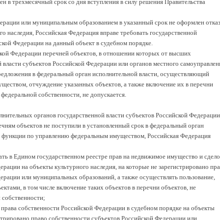
ен в трехмесячный срок со дня вступления в силу решения Правительства
дерации или муниципальным образованием в указанный срок не оформлен отказ
го наследия, Российская Федерация вправе требовать государственной
ской Федерации на данный объект в судебном порядке.
кой Федерации перечней объектов, в отношении которых от высших
 власти субъектов Российской Федерации или органов местного самоуправлен
предложения в федеральный орган исполнительной власти, осуществляющий
ществом, отчуждение указанных объектов, а также включение их в перечни
федеральной собственности, не допускается.
лнительных органов государственной власти субъектов Российской Федерации
ечням объектов не поступили в установленный срок в федеральный орган
 функции по управлению федеральным имуществом, Российская Федерация
ать в Едином государственном реестре прав на недвижимое имущество и сдело
ерации на объекты культурного наследия, на которые не зарегистрировано пр
ерации или муниципальных образований, а также осуществлять пользование,
ктами, в том числе включение таких объектов в перечни объектов, не
 собственности;
и права собственности Российской Федерации в судебном порядке на объекты
истрировано право собственности субъектов Российской Федерации или