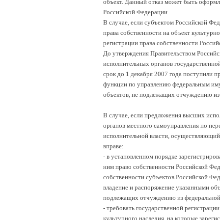
объект. Данный отказ может быть оформл
Российской Федерации.
В случае, если субъектом Российской Фе
права собственности на объект культурно
регистрации права собственности Россий
До утверждения Правительством Российс
исполнительных органов государственной
срок до 1 декабря 2007 года поступили 
функции по управлению федеральным иму
объектов, не подлежащих отчуждению из 
В случае, если предложения высших испо
органов местного самоуправления по пер
исполнительной власти, осуществляющий
вправе:
- в установленном порядке зарегистриров
ним право собственности Российской Фед
собственности субъектов Российской Фед
владение и распоряжение указанными объе
подлежащих отчуждению из федеральной
- требовать государственной регистраци
культурного наследия, на которые зарег