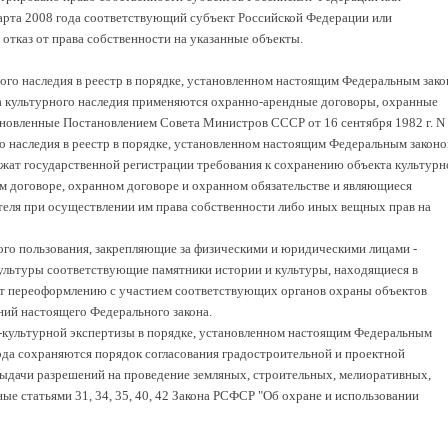
арта 2008 года соответствующий субъект Российской Федерации или
отказ от права собственности на указанные объекты.
ого наследия в реестр в порядке, установленном настоящим Федеральным зако
а культурного наследия применяются охранно-арендные договоры, охранные
ановленные Постановлением Совета Министров СССР от 16 сентября 1982 г. N 
о наследия в реестр в порядке, установленном настоящим Федеральным законо
ежат государственной регистрации требования к сохранению объекта культурн
м договоре, охранном договоре и охранном обязательстве и являющиеся
еля при осуществлении им права собственности либо иных вещных прав на
го пользования, закрепляющие за физическими и юридическими лицами -
ультуры соответствующие памятники истории и культуры, находящиеся в
ат переоформлению с участием соответствующих органов охраны объектов
ний настоящего Федерального закона.
о-культурной экспертизы в порядке, установленном настоящим Федеральным
года сохраняются порядок согласования градостроительной и проектной
выдачи разрешений на проведение земляных, строительных, мелиоративных,
ые статьями 31, 34, 35, 40, 42 Закона РСФСР "Об охране и использовании