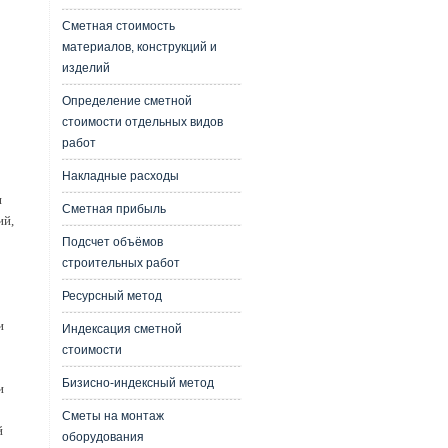
Сметная стоимость
материалов, конструкций и
изделий
Определение сметной
стоимости отдельных видов
работ
Накладные расходы
я
Сметная прибыль
ий,
Подсчет объёмов
строительных работ
Ресурсный метод
и
Индексация сметной
стоимости
Бизисно-индексный метод
и
Сметы на монтаж
й
оборудования