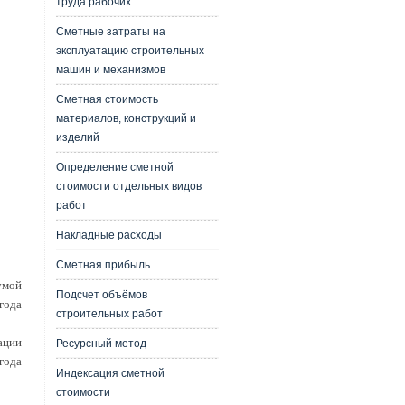
труда рабочих
Сметные затраты на
эксплуатацию строительных
машин и механизмов
Сметная стоимость
материалов, конструкций и
изделий
Определение сметной
стоимости отдельных видов
работ
Накладные расходы
Сметная прибыль
умой
Подсчет объёмов
года
строительных работ
ации
Ресурсный метод
года
Индексация сметной
стоимости