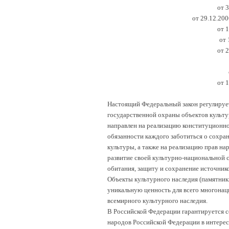
от 
от 29.12.200
от 
от 
от 
от 
Настоящий Федеральный закон регулирует
государственной охраны объектов культу
направлен на реализацию конституционно
обязанности каждого заботиться о сохран
культуры, а также на реализацию прав н
развитие своей культурно-национальной 
обитания, защиту и сохранение источник
Объекты культурного наследия (памятник
уникальную ценность для всего многонац
всемирного культурного наследия.
В Российской Федерации гарантируется с
народов Российской Федерации в интерес