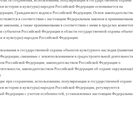
области сохранения, использования, популяризации и государственной охраны
ков истории и культуры) народов Российской Федерации основывается на
рации, Гражданского кодекса Российской Федерации, Основ законодательств
ествляется в соответствии с настоящим Федеральным законом и принимаемыми
и законами, а также принимаемыми в соответствии с ними в пределах компете
и субъектов Российской Федерации в области государственной охраны объект
ии и культуры) народов Российской Федерации.
льзования и государственной охраны объектов культурного наследия (памятни
 Федерации, связанные с землепользованием и градостроительной деятельност
ом Российской Федерации, законодательством Российской Федерации о
еятельности, законодательством Российской Федерации об охране окружающе
.
е при сохранении, использовании, популяризации и государственной охране
ков истории и культуры) народов Российской Федерации, регулируются
кой Федерации с учетом особенностей, установленных настоящим Федеральн