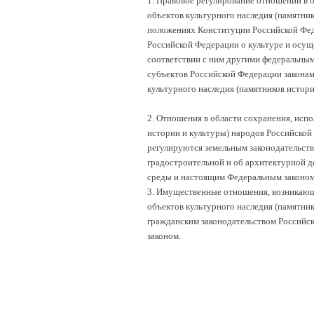
1. Правовое регулирование отношений в 
объектов культурного наследия (памятни
положениях Конституции Российской Феде
Российской Федерации о культуре и осущ
соответствии с ним другими федеральным
субъектов Российской Федерации законам
культурного наследия (памятников истор
2. Отношения в области сохранения, испо
истории и культуры) народов Российской
регулируются земельным законодательств
градостроительной и об архитектурной д
среды и настоящим Федеральным законом
3. Имущественные отношения, возникающи
объектов культурного наследия (памятни
гражданским законодательством Российс
законом.