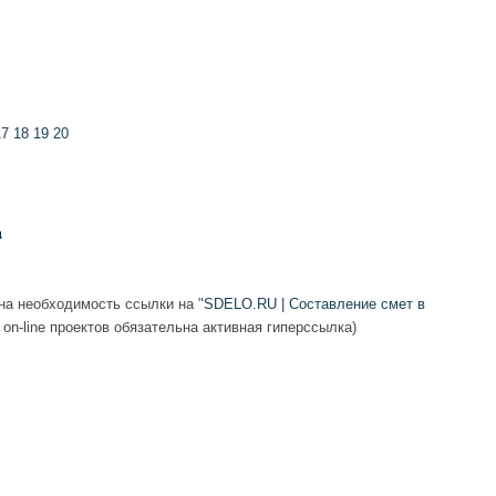
17
18
19
20
а необходимость ссылки на "
SDELO.RU | Составление смет в
 on-line проектов обязательна активная гиперссылка)