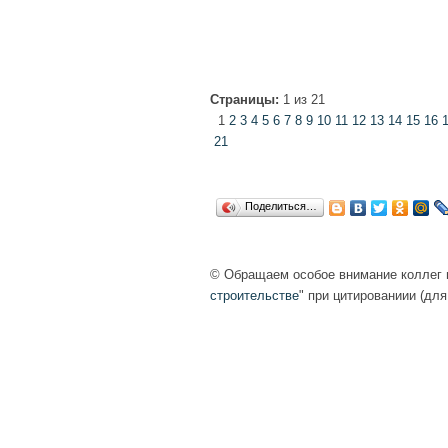
Страницы:
1 из 21
1
2
3
4
5
6
7
8
9
10
11
12
13
14
15
16
21
Поделиться…
© Обращаем особое внимание коллег н
строительстве
" при цитированиии (для