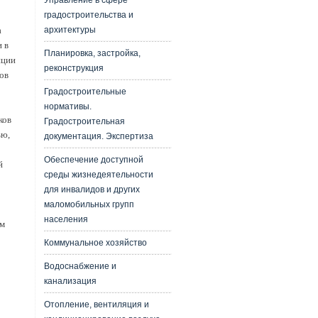
Управление в сфере
градостроительства и
архитектуры
а
 в
Планировка, застройка,
нции
реконструкция
ов
Градостроительные
нормативы.
ков
Градостроительная
ью,
документация. Экспертиза
Обеспечение доступной
й
среды жизнедеятельности
для инвалидов и других
маломобильных групп
населения
ым
Коммунальное хозяйство
Водоснабжение и
канализация
Отопление, вентиляция и