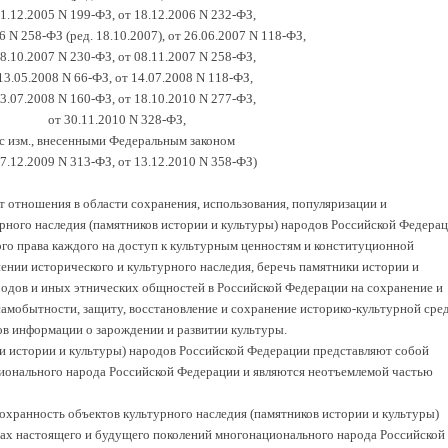
31.12.2005 N 199-ФЗ, от 18.12.2006 N 232-ФЗ,
6 N 258-ФЗ (ред. 18.10.2007), от 26.06.2007 N 118-ФЗ,
18.10.2007 N 230-ФЗ, от 08.11.2007 N 258-ФЗ,
13.05.2008 N 66-ФЗ, от 14.07.2008 N 118-ФЗ,
23.07.2008 N 160-ФЗ, от 18.10.2010 N 277-ФЗ,
от 30.11.2010 N 328-ФЗ,
с изм., внесенными Федеральным законом
17.12.2009 N 313-ФЗ, от 13.12.2010 N 358-ФЗ)
 отношения в области сохранения, использования, популяризации и
рного наследия (памятников истории и культуры) народов Российской Федерац
го права каждого на доступ к культурным ценностям и конституционной
ении исторического и культурного наследия, беречь памятники истории и
ародов и иных этнических общностей в Российской Федерации на сохранение и
самобытности, защиту, восстановление и сохранение историко-культурной сре
ов информации о зарождении и развитии культуры.
и истории и культуры) народов Российской Федерации представляют собой
ионального народа Российской Федерации и являются неотъемлемой частью
охранность объектов культурного наследия (памятников истории и культуры)
ах настоящего и будущего поколений многонационального народа Российской