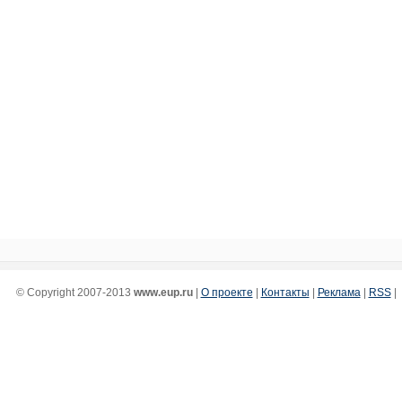
© Copyright 2007-2013
www.eup.ru
|
О проекте
|
Контакты
|
Реклама
|
RSS
|