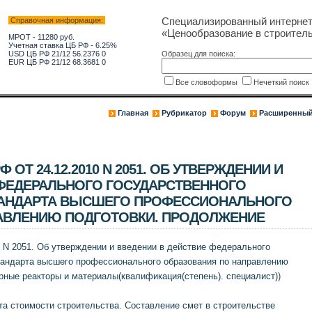
Специализированный интерне
Справочная информация:
«Ценообразование в строитель
МРОТ - 11280 руб.
Учетная ставка ЦБ РФ - 6.25%
USD ЦБ РФ 21/12 56.2376 0
Образец для поиска:
EUR ЦБ РФ 21/12 68.3681 0
Все словоформы
Нечеткий поис
Главная
Рубрикатор
Форум
Расширенный
ОТ 24.12.2010 N 2051. ОБ УТВЕРЖДЕНИИ И
 ФЕДЕРАЛЬНОГО ГОСУДАРСТВЕННОГО
ТАНДАРТА ВЫСШЕГО ПРОФЕССИОНАЛЬНОГО
АВЛЕНИЮ ПОДГОТОВКИ. ПРОДОЛЖЕНИЕ
 N 2051. Об утверждении и введении в действие федерального
тандарта высшего профессионального образования по направлению
рные реакторы и материалы(квалификация(степень). специалист)
)
та стоимости строительства
.
Составление смет в строительстве