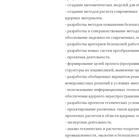
- создание математических моделей для 
- создание методов расчета современных 
ядерных материалов;
- разработка методов повышения безопасн
- разработка и совершенствование метод
обоснование надежности современных, п
- разработка критериев безопасной работ
- разработка новых систем преобразовани
- проектная деятельность:
- формирование целей проекта (программы
структуры их взаимосвязей, выявление пр
- разработка обобщенных вариантов реше
компромиссных решений в условиях много
- использование информационных техноло
обеспечения ядерного нераспространени
- разработка проектов технических услов
- проектирование различных типов ядерн
проектных расчетов в области ядерных эн
- экспертная деятельность:
- анализ технических и расчетно-теорети
промышленности, экологии и безопасност