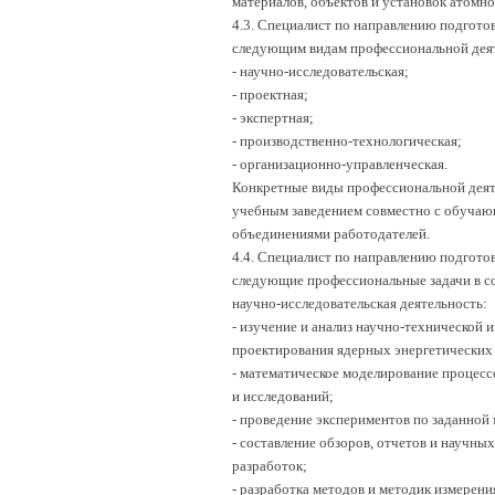
материалов, объектов и установок атомн
4.3. Специалист по направлению подгото
следующим видам профессиональной дея
- научно-исследовательская;
- проектная;
- экспертная;
- производственно-технологическая;
- организационно-управленческая.
Конкретные виды профессиональной деяте
учебным заведением совместно с обучаю
объединениями работодателей.
4.4. Специалист по направлению подгото
следующие профессиональные задачи в со
научно-исследовательская деятельность:
- изучение и анализ научно-технической 
проектирования ядерных энергетических 
- математическое моделирование процесс
и исследований;
- проведение экспериментов по заданной 
- составление обзоров, отчетов и научны
разработок;
- разработка методов и методик измерен