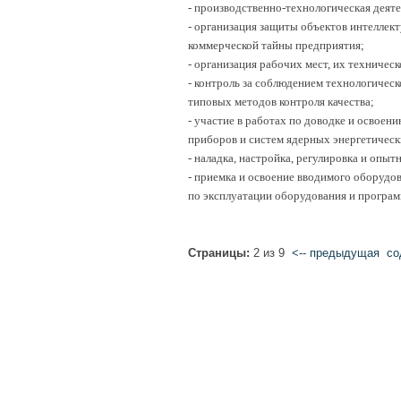
- производственно-технологическая деяте
- организация защиты объектов интеллект
коммерческой тайны предприятия;
- организация рабочих мест, их техничес
- контроль за соблюдением технологичес
типовых методов контроля качества;
- участие в работах по доводке и освоен
приборов и систем ядерных энергетическ
- наладка, настройка, регулировка и опы
- приемка и освоение вводимого оборудов
по эксплуатации оборудования и програ
Страницы:
2 из 9
<-- предыдущая
cо