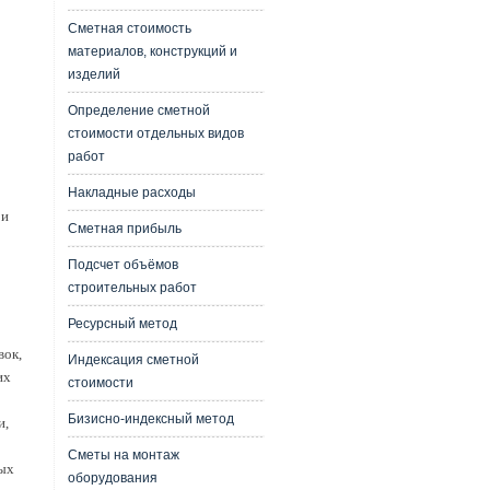
Сметная стоимость
материалов, конструкций и
изделий
Определение сметной
стоимости отдельных видов
работ
Накладные расходы
 и
Сметная прибыль
Подсчет объёмов
строительных работ
Ресурсный метод
вок,
Индексация сметной
их
стоимости
Бизисно-индексный метод
и,
Сметы на монтаж
ных
оборудования