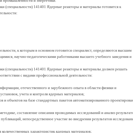
ой промышленности и энергетики.
вки (специальности) 141401 Ядерные реакторы и материалы готовится к
тельности:
льности, к которым в основном готовится специалист, определяются высшим
щимися, научно-педагогическими работниками высшего учебного заведения и
вки (специальности) 141401 Ядерные реакторы и материалы должен решать
ответствии с видами профессиональной деятельности:
информации, отечественного и зарубежного опыта в области физики и
установок, учета и контроля ядерных материалов;
ов и объектов на базе стандартных пакетов автоматизированного проектирова
методике, составление описания проводимых исследований и анализ результат
х публикаций, непосредственное участие во внедрении результатов исследован
ия количественных характеристик ядерных материалов;