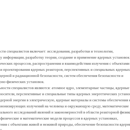
сти специалистов включает: исследования, разработки и технологии,
у информации, разработку теории, создание и применение ядерных установок
ических процессов, распространения и взаимодействия излучения с объектами
 и проектирования ядерных реакторов, перспективных и специальных ядерных
ядерной и радиационной безопасности, систем обеспечения безопасности и
рно-физических установок.
ьности специалистов являются: атомное ядро, элементарные частицы, ядерные
носители, перспективные и специальные типы ядерных энергетических устано
ядерной энергии в электрическую, ядерные материалы и системы обеспечения 
е ионизирующих излучений на человека и окружающую среду, математические
ального исследований явлений и закономерностей в области реакторной физик
 физические и математические модели процессов в ядерных установках,
ения с объектами живой и неживой природы, обеспечение безопасности ядер