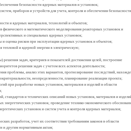
обеспечения безопасности ядерных материалов и установок;
систем, приборов и устройств для учета, контроля и обеспечения безопасност
ости и ядерных материалов, технологий и объектов;
ов физического и математического моделирования реакторных установок и
ерспективных и специальных ядерных установок;
ы и оценка рисков при эксплуатации ядерных установок и объектов;
я тепловой и ядерной энергии в электрическую;
) решения задач, критериев и показателей достижения целей, построение
иоритетов решения задач с учетом всех аспектов деятельности;
ния проблемы, анализ этих вариантов, прогнозирование последствий, нахожд
критериальности, неопределенности, планирование реализации проекта;
гий при разработке новых установок, материалов и изделий в области
я;
ий, стандартов и технических описаний новых установок, материалов и издели
ых энергетических установок; проведение технико-экономического обоснован
ергетических установок и систем учета и контроля ядерных материалов;
ческих разработок, учет их соответствия требованиям законов в области
и и другим нормативным актам;