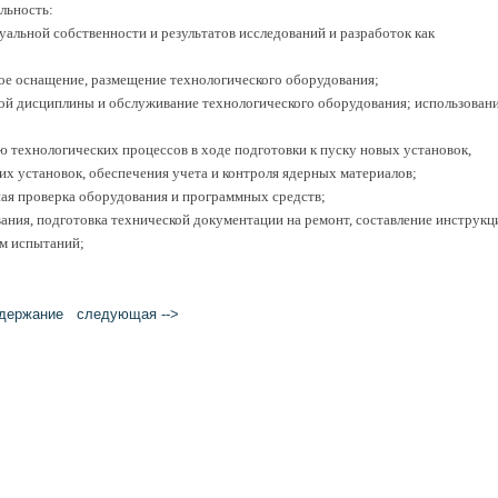
льность:
уальной собственности и результатов исследований и разработок как
кое оснащение, размещение технологического оборудования;
кой дисциплины и обслуживание технологического оборудования; использован
ию технологических процессов в ходе подготовки к пуску новых установок,
их установок, обеспечения учета и контроля ядерных материалов;
тная проверка оборудования и программных средств;
ания, подготовка технической документации на ремонт, составление инструкц
мм испытаний;
держание
следующая -->