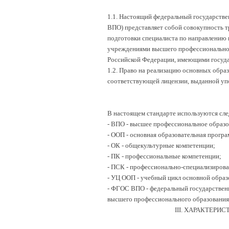
1.1. Настоящий федеральный государств
ВПО) представляет собой совокупность т
подготовки специалиста по направлению
учреждениями высшего профессиональног
Российской Федерации, имеющими госуд
1.2. Право на реализацию основных обра
соответствующей лицензии, выданной уп
В настоящем стандарте используются сл
- ВПО - высшее профессиональное образо
- ООП - основная образовательная програ
- ОК - общекультурные компетенции;
- ПК - профессиональные компетенции;
- ПСК - профессионально-специализиров
- УЦ ООП - учебный цикл основной обра
- ФГОС ВПО - федеральный государствен
высшего профессионального образования
III. ХАРАКТЕР