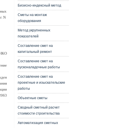
Бизисно-индексный метод
нных
Сметы на монтаж
г. N
оборудования
Метод укрупненных
показателей
Составление смет на
капитальный ремонт
ЕНКО
Составление смет на
ение
пусконаладочные работы
Составление смет на
жден
проектные и изыскательские
ания
работы
ации
 2063
Объектные сметы
Сводный сметный расчет
стоимости строительства
Автоматизация сметных