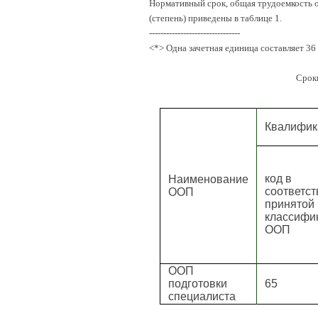
Нормативный срок, общая трудоемкость о
(степень) приведены в таблице 1.
--------------------------------
<*> Одна зачетная единица составляет 36
Срок
Квалифика
код в
Наименование
соответст
ООП
принятой
классифи
ООП
ООП
подготовки
65
специалиста