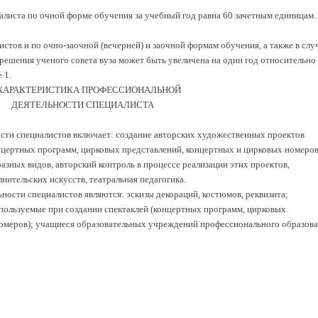
листа по очной форме обучения за учебный год равна 60 зачетным единицам.
тов и по очно-заочной (вечерней) и заочной формам обучения, а также в слу
решения ученого совета вуза может быть увеличена на один год относительно
 1.
. ХАРАКТЕРИСТИКА ПРОФЕССИОНАЛЬНОЙ
ДЕЯТЕЛЬНОСТИ СПЕЦИАЛИСТА
ости специалистов включает: создание авторских художественных проектов
нцертных программ, цирковых представлений, концертных и цирковых номеров
азных видов, авторский контроль в процессе реализации этих проектов,
нительских искусств, театральная педагогика.
ности специалистов являются: эскизы декораций, костюмов, реквизита;
спользуемые при создании спектаклей (концертных программ, цирковых
номеров); учащиеся образовательных учреждений профессионального образов