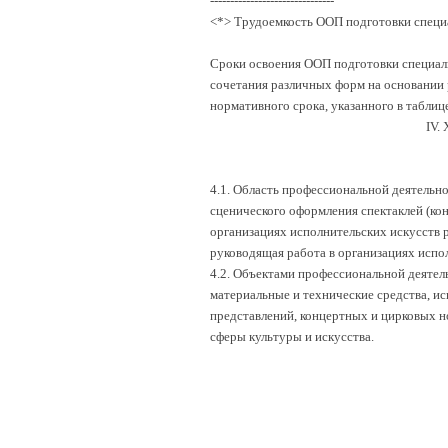
-------------------------------
<*> Трудоемкость ООП подготовки специа
Сроки освоения ООП подготовки специалис
сочетания различных форм на основании 
нормативного срока, указанного в таблице
IV
4.1. Область профессиональной деятельн
сценического оформления спектаклей (ко
организациях исполнительских искусств р
руководящая работа в организациях испол
4.2. Объектами профессиональной деятель
материальные и технические средства, и
представлений, концертных и цирковых 
сферы культуры и искусства.