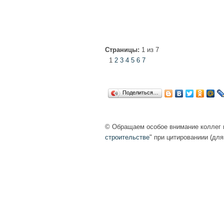
Страницы:
1 из 7
1
2
3
4
5
6
7
Поделиться…
© Обращаем особое внимание коллег н
строительстве
" при цитированиии (для