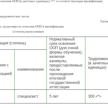
своения ООП (в зачетных единицах) <*> и соответствующая квалификация
 академических часов.
Табли
и, трудоемкость освоения ООП и квалификация
(степень) выпускников
Нормативный
ция (степень)
срок освоения
ООП (для очной
формы обучения),
включая
Трудоемко
каникулы,
(в зачетны
вии с
предоставляемые
единицах)
наименование
после
кацией
прохождения
итоговой
государственной
аттестации
специалист
5 лет
300 <*>