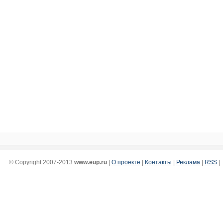
© Copyright 2007-2013
www.eup.ru
|
О проекте
|
Контакты
|
Реклама
|
RSS
|