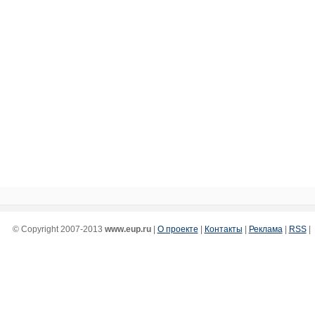
© Copyright 2007-2013
www.eup.ru
|
О проекте
|
Контакты
|
Реклама
|
RSS
|